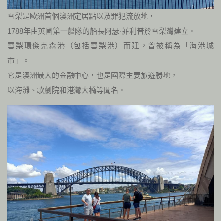
雪梨是歐洲首個澳洲定居點以及罪犯流放地，
1788年由英國第一艦隊的船長阿瑟·菲利普於雪梨灣建立。
雪梨環傑克森港（包括雪梨港）而建，曾被稱為「海港城
市」。
它是澳洲最大的金融中心，也是國際主要旅遊勝地，
以海灘、歌劇院和港灣大橋等聞名。