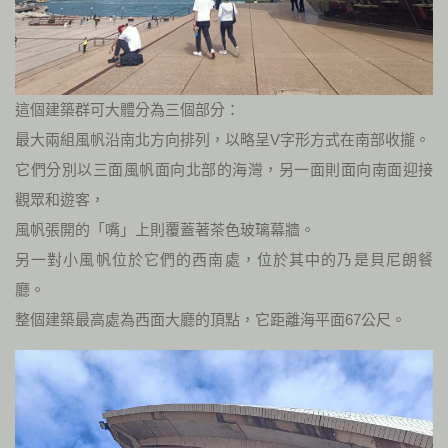
這個建築群可大體分為三個部分：
最大兩組風帆沿南北方向排列，以略呈V字形方式在南部收攏。
它們分別以三面風帆面向北部的海灣，另一面則面向南面迎接
觀眾和遊客，
風帆張開的「嘴」上則覆蓋著茶色玻璃幕牆。
另一對小風帆位於它們的西南處，位於其中的乃是貝尼朗餐
廳。
整個建築最高處為西面大廳的頂點，它距離海平面67公尺。