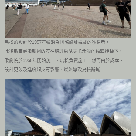
烏松的設計於1957年獲選為國際設計競賽的獲勝者，
此後新南威爾斯州政府在總理約瑟夫卡希爾的領導授權下，
歌劇院於1958年開始施工，烏松負責施工。然而由於成本、
設計更改及進度超支等影響，最終導致烏松辭職。