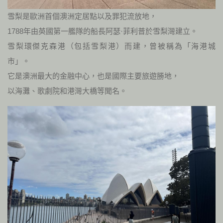
雪梨是歐洲首個澳洲定居點以及罪犯流放地，
1788年由英國第一艦隊的船長阿瑟·菲利普於雪梨灣建立。
雪梨環傑克森港（包括雪梨港）而建，曾被稱為「海港城
市」。
它是澳洲最大的金融中心，也是國際主要旅遊勝地，
以海灘、歌劇院和港灣大橋等聞名。