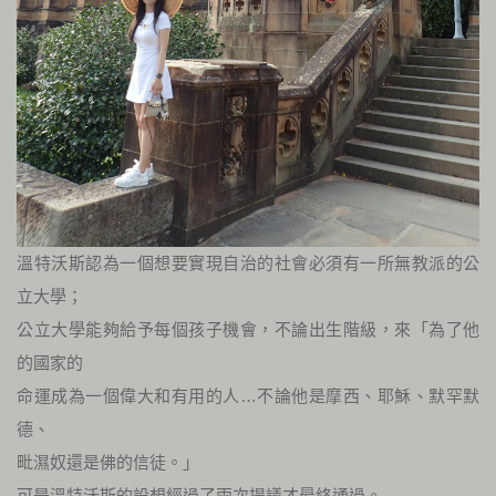
溫特沃斯認為一個想要實現自治的社會必須有一所無教派的公
立大學；
公立大學能夠給予每個孩子機會，不論出生階級，來「為了他
的國家的
命運成為一個偉大和有用的人…不論他是摩西、耶穌、默罕默
德、
毗濕奴還是佛的信徒。」
可是溫特沃斯的設想經過了兩次提議才最終通過。