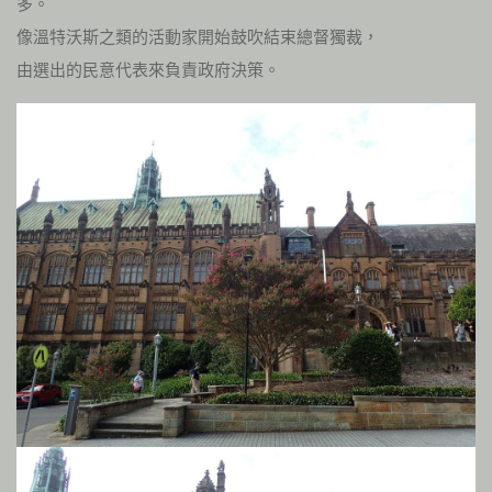
多。
像溫特沃斯之類的活動家開始鼓吹結束總督獨裁，
由選出的民意代表來負責政府決策。