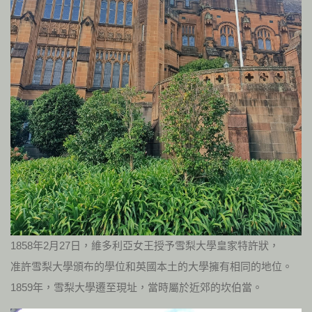
1858年2月27日，維多利亞女王授予雪梨大學皇家特許狀，
准許雪梨大學頒布的學位和英國本土的大學擁有相同的地位。
1859年，雪梨大學遷至現址，當時屬於近郊的坎伯當。