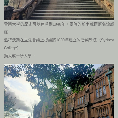
雪梨大學的歷史可以追溯到1848年，當時的新南威爾斯名流威
廉
溫特沃斯在立法會議上提議將1830年建立的雪梨學院（Sydney
College）
擴大成一所大學。