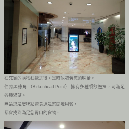
在充實的購物狂歡之後，是時候犒勞您的味蕾。
伯肯黑德角 （Birkenhead Point） 擁有多種餐飲選擇，可滿足
各種渴望。
無論您是想吃點速食還是悠閒地用餐，
都會找到滿足您胃口的食物。