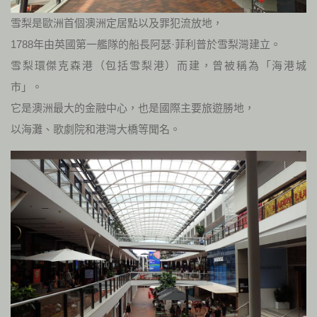
雪梨是歐洲首個澳洲定居點以及罪犯流放地，
1788年由英國第一艦隊的船長阿瑟·菲利普於雪梨灣建立。
雪梨環傑克森港（包括雪梨港）而建，曾被稱為「海港城
市」。
它是澳洲最大的金融中心，也是國際主要旅遊勝地，
以海灘、歌劇院和港灣大橋等聞名。