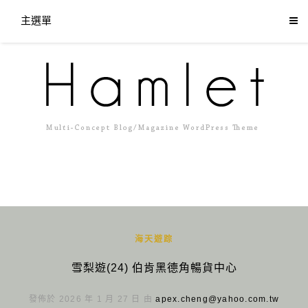
主選單
海天遊踪
雪梨遊(24) 伯肯黑德角暢貨中心
發佈於 2026 年 1 月 27 日 由
apex.cheng@yahoo.com.tw