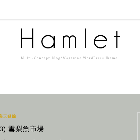
海天遊踪
3) 雪梨魚市場