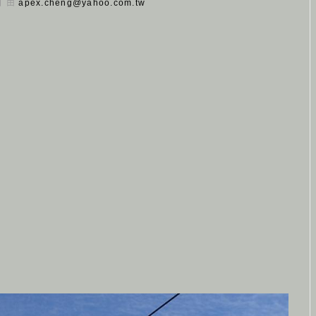
 日 由
apex.cheng@yahoo.com.tw