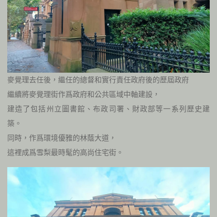
麥覺理去任後，繼任的總督和實行責任政府後的歷屆政府
繼續將麥覺理街作爲政府和公共區域中軸建設，
建造了包括州立圖書館、布政司署、財政部等一系列歷史建
築。
同時，作爲環境優雅的林蔭大道，
這裡成爲雪梨最時髦的高尚住宅街。