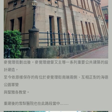
麥覺理街劃出後，麥覺理總督又主導一系列重要公共建築的設
計建造，
至今依原樣保存的有位於麥覺理街南端兩側、互相正對的海德
公園軍營
與聖雅各教堂。
重建後的雪梨醫院也在此路段當中…….