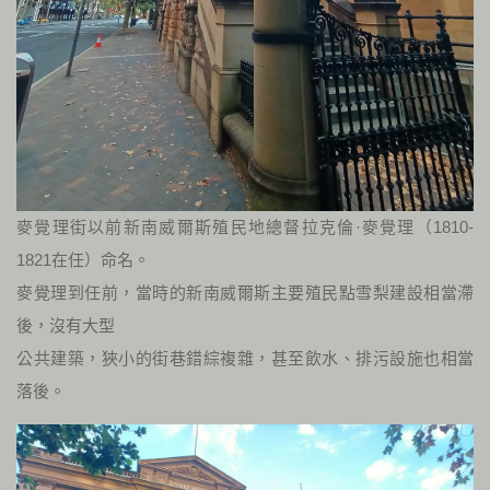
麥覺理街以前新南威爾斯殖民地總督拉克倫·麥覺理（1810-
1821在任）命名。
麥覺理到任前，當時的新南威爾斯主要殖民點雪梨建設相當滯
後，沒有大型
公共建築，狹小的街巷錯綜複雜，甚至飲水、排污設施也相當
落後。