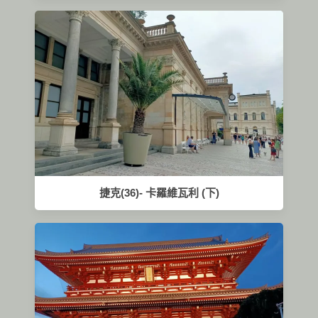
捷克(36)- 卡羅維瓦利 (下)