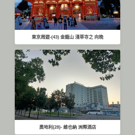
東京周遊-(43) 金龍山 淺草寺之 向晚
奧地利(28)- 維也納 洲際酒店