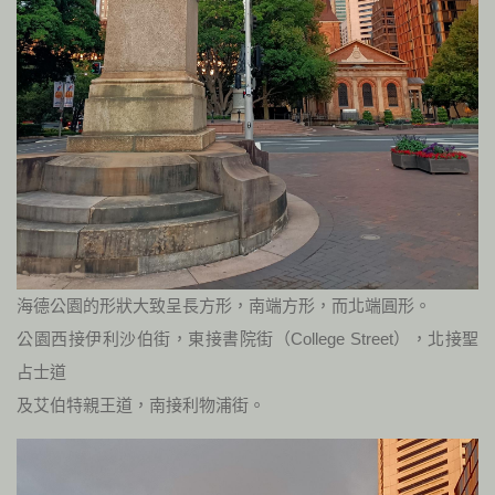
海德公園的形狀大致呈長方形，南端方形，而北端圓形。
公園西接伊利沙伯街，東接書院街（College Street），北接聖
占士道
及艾伯特親王道，南接利物浦街。