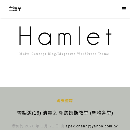
主選單
海天遊踪
雪梨遊(16) 清晨之 聖詹姆斯教堂 (聖雅各堂)
發佈於 2026 年 1 月 21 日 由
apex.cheng@yahoo.com.tw