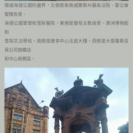
環繞海德公園的邊界，北側是新南威爾斯州最高法院、聖公會
聖雅各堂、
海德公園軍營和雪梨醫院，東側是聖母主教座堂、澳洲博物館
和
雪梨文法學校，南側是唐寧中心法庭大樓，西側是大衛瓊斯百
貨公司旗艦店
和中心商務區。