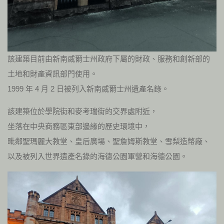
該建築目前由新南威爾士州政府下屬的財政、服務和創新部的
土地和財產資訊部門使用。
1999 年 4 月 2 日被列入新南威爾士州遺產名錄。
該建築位於學院街和麥考瑞街的交界處附近，
坐落在中央商務區東部邊緣的歷史環境中，
毗鄰聖瑪麗大教堂、皇后廣場、聖詹姆斯教堂、雪梨造幣廠、
以及被列入世界遺產名錄的海德公園軍營和海德公園。