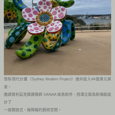
雪梨現代計畫（Sydney Modern Project）總共投入44億澳元資
金，
邀請普利茲克獎建築師 SANAA 妹島和世、西澤立衛為新場館設
計了
一座開放式、無障礙的藝術空間，