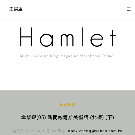
主選單
海天遊踪
雪梨遊(05) 新南威爾斯美術館 (北棟) (下)
發佈於 2026 年 1 月 16 日 由
apex.cheng@yahoo.com.tw