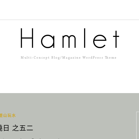
遊山玩水
曉日 之五二