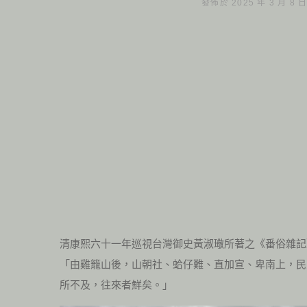
發佈於 2025 年 3 月 8 
清康熙六十一年巡視台灣御史黃淑璥所著之《番俗雜記
「由雞籠山後，山朝社、蛤仔難、直加宣、卑南上，民
所不及，往來者鮮矣。」