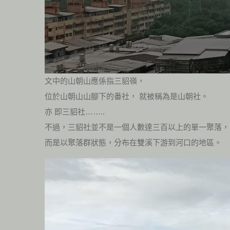
文中的山朝山應係指三貂嶺，
位於山朝山山腳下的番社， 就被稱為是山朝社。
亦 即三貂社……..
不過，三貂社並不是一個人數達三百以上的單一聚落，
而是以聚落群狀態，分布在雙溪下游到河口的地區。