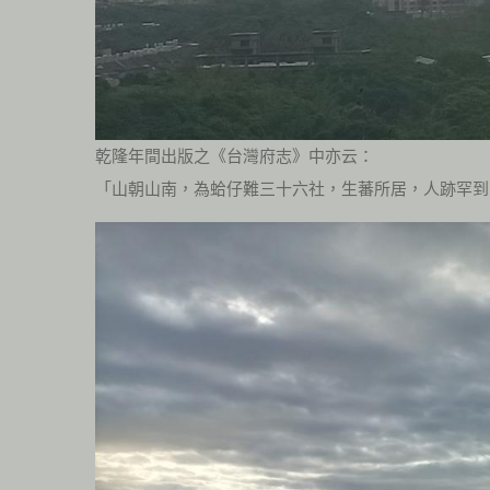
乾隆年間出版之《台灣府志》中亦云：
「山朝山南，為蛤仔難三十六社，生蕃所居，人跡罕到