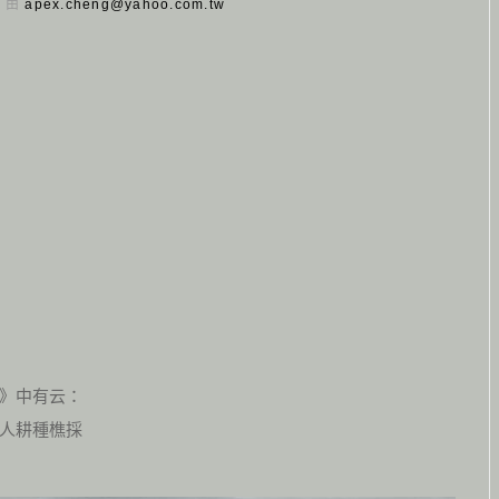
日 由
apex.cheng@yahoo.com.tw
》中有云：
人耕種樵採