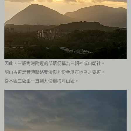
因此，三貂角灣附近的部落便稱為三貂社或山朝社。
貂山古道是昔時聯絡雙溪與九份金瓜石地區之要道，
從本區三貂里一直到九份樹梅坪山區。