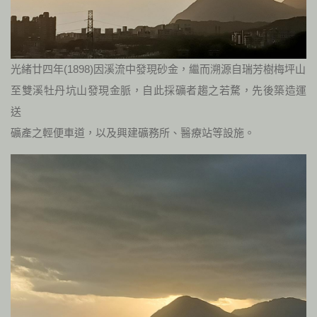
光緒廿四年(1898)因溪流中發現砂金，繼而溯源自瑞芳樹梅坪山
至雙溪牡丹坑山發現金脈，自此採礦者趨之若騖，先後築造運
送
礦產之輕便車道，以及興建礦務所、醫療站等設施。