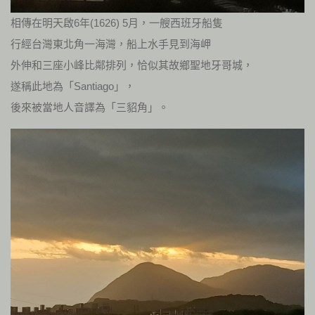
相傳在明天啟6年(1626) 5月，一艘西班牙船隻
行經台灣東北角一海灣，船上水手見到海岬
外伸和三座小峰比鄰排列，恰似其故鄉聖地牙哥城，
遂稱此地為「Santiago」，
後來被當地人音譯為「三貂角」。