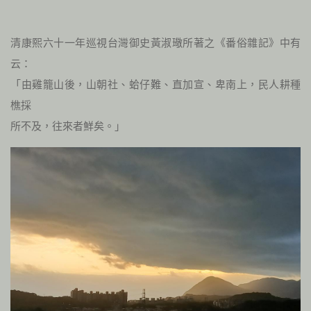
清康熙六十一年巡視台灣御史黃淑璥所著之《番俗雜記》中有
云：
「由雞籠山後，山朝社、蛤仔難、直加宣、卑南上，民人耕種
樵採
所不及，往來者鮮矣。」