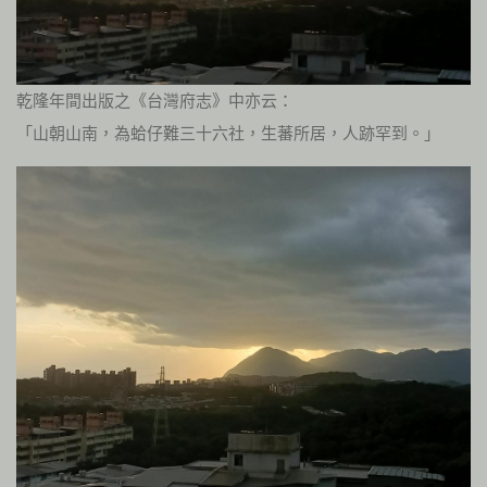
乾隆年間出版之《台灣府志》中亦云：
「山朝山南，為蛤仔難三十六社，生蕃所居，人跡罕到。」