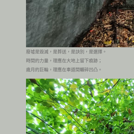
廢墟是毀滅，是葬送，是訣別，是選擇。
時間的力量，理應在大地上留下痕跡；
歲月的巨輪，理應在車道間輾碎凹凸。