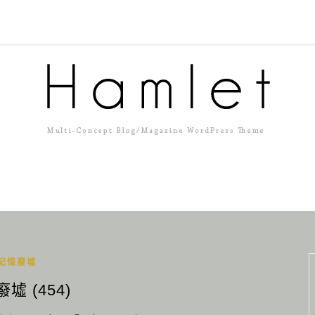
記憶廢墟
墟 (454)