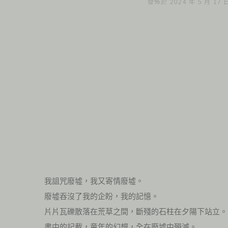
發佈於 2024 年 5 月 17
我詛咒廢墟，我又寄情廢墟。
廢墟吞沒了我的企盼，我的記憶。
片片瓦礫散落在荒草之間，斷殘的石柱在夕陽下站立。
書中的記載，童年的幻想，全在廢墟中殞滅。