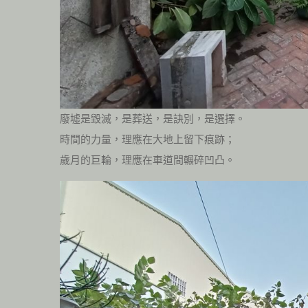
廢墟是毀滅，是葬送，是訣別，是選擇。
時間的力量，理應在大地上留下痕跡；
歲月的巨輪，理應在車道間輾碎凹凸。