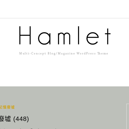
記憶廢墟
墟 (448)