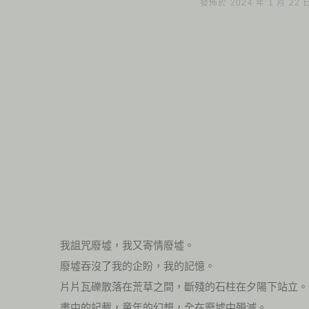
發佈於 2024 年 1 月 22
我詛咒廢墟，我又寄情廢墟。
廢墟吞沒了我的企盼，我的記憶。
片片瓦礫散落在荒草之間，斷殘的石柱在夕陽下站立。
書中的記載，童年的幻想，全在廢墟中殞滅。