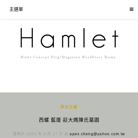
主選單
牌坊古墓
西螺 藍厝 莊大媽陳氏墓園
發佈於 2025 年 8 月 17 日 由
apex.cheng@yahoo.com.tw