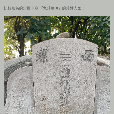
比較知名的當推開發 「丸莊醬油」的莊姓人家；