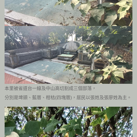
本里被省道台一線及中山高切割成三個部落，
分別是埤頭、藍厝、柑桔(四塊厝)，居民以張姓及張廖姓為主。