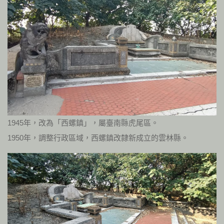
1945年，改為「西螺鎮」，屬臺南縣虎尾區。
1950年，調整行政區域，西螺鎮改隸新成立的雲林縣。