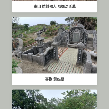
東山 誥封孺人 陳媽沈氏墓
喜樹 黃座墓