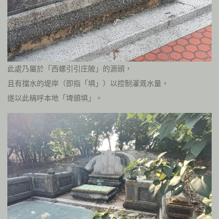
此處乃屬於「西螺引引庄陂」的源頭，
且有擋水的堤岸（即指「埧」）以控制灌溉水量，
遂以此稱呼本地「埤頭埧」。