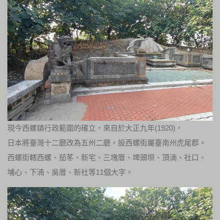
現今西螺鎮行政範圍的確立，來自於大正九年(1920)，
日本將臺灣十二廳改為五州二廳，設西螺街屬臺南州虎尾郡。
西螺街轄西螺、茄苳、新宅、三塊厝、埤頭垻、頂湳、社口、
埔心、下湳、吳厝、新社等11個大字。