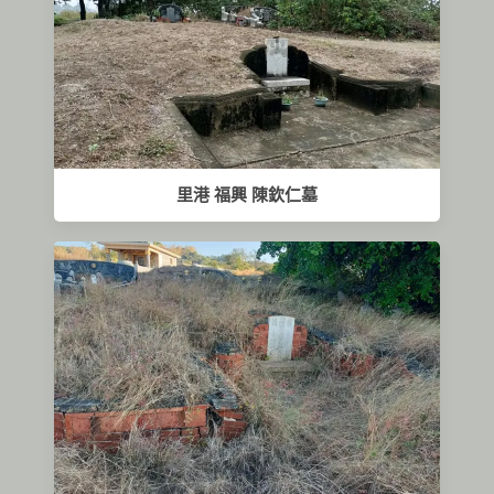
里港 福興 陳欽仁墓