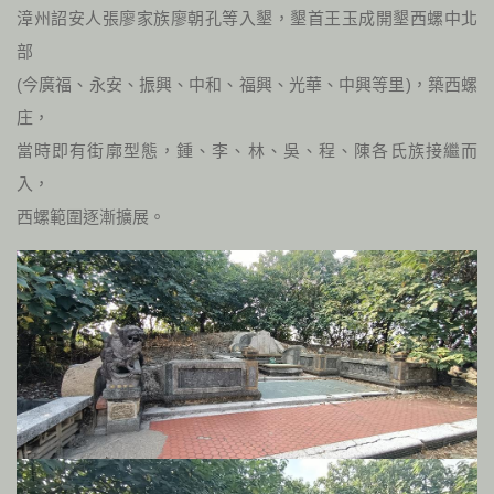
漳州詔安人張廖家族廖朝孔等入墾，墾首王玉成開墾西螺中北
部
(今廣福、永安、振興、中和、福興、光華、中興等里)，築西螺
庄，
當時即有街廓型態，鍾、李、林、吳、程、陳各氏族接繼而
入，
西螺範圍逐漸擴展。