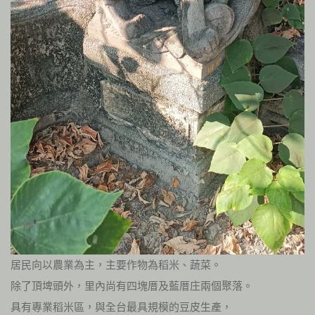
居民向以農業為主，主要作物為稻米、蔬菜。
除了頂埤頭外，里內尚有四塊厝及藍厝庄兩個聚落。
具有專業稻米區，與全台最具規模的豆皮生產，