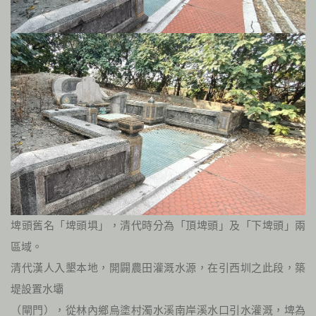
埤頭舊名「埤頭埧」，清代時分為「頂埤頭」及「下埤頭」兩
區域。
清代漢人入墾本地，開闢農田灌溉水源，在引西圳之此段，築
堤設置水壩
（閘門），從林內鄉烏塗村濁水溪南岸溪水口引水灌溉，埤為