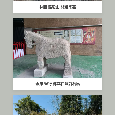
林園 駱駝山 林耀宗墓
永康 鹽行 鄭其仁墓前石馬