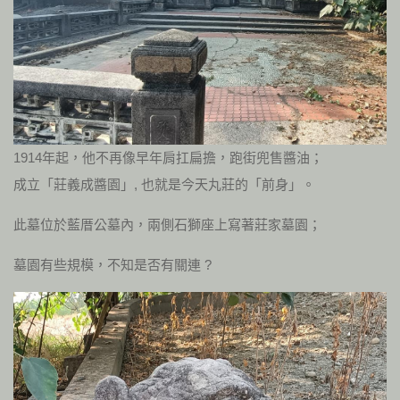
1914年起，他不再像早年肩扛扁擔，跑街兜售醬油；
成立「莊義成醬園」, 也就是今天丸莊的「前身」。
此墓位於藍厝公墓內，兩側石獅座上寫著莊家墓園；
墓園有些規模，不知是否有關連 ?