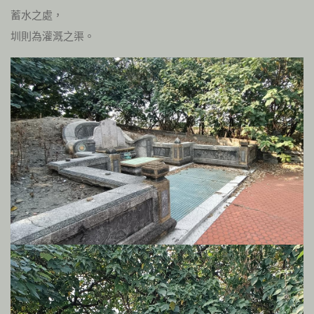
蓄水之處，
圳則為灌溉之渠。