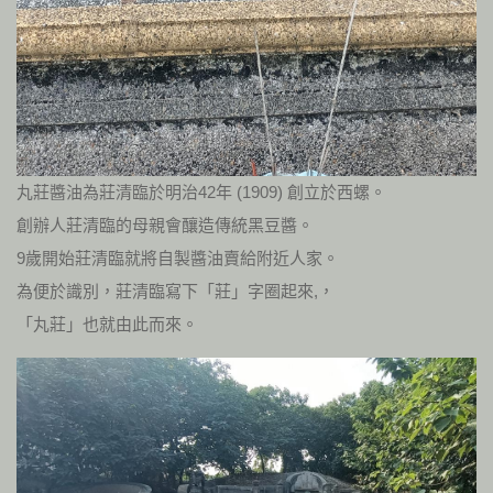
丸莊醬油為莊清臨於明治42年 (1909) 創立於西螺。
創辦人莊清臨的母親會釀造傳統黑豆醬。
9歲開始莊清臨就將自製醬油賣給附近人家。
為便於識別，莊清臨寫下「莊」字圈起來,，
「丸莊」也就由此而來。