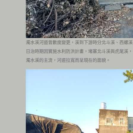
濁水溪河道曾數度變更，溪到下游時分北斗溪、西螺溪
日治時期因實施水利防洪計畫，堵塞北斗溪與虎尾溪，
濁水溪的主流，河道拉寬而呈現在的面貌。