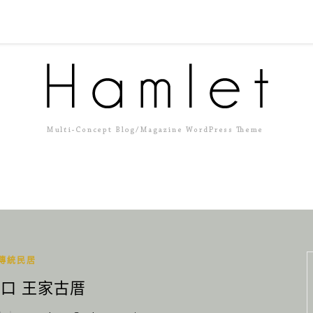
傳統民居
社口 王家古厝