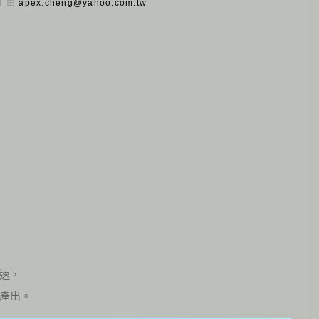
 日 由
apex.cheng@yahoo.com.tw
速，
產出。