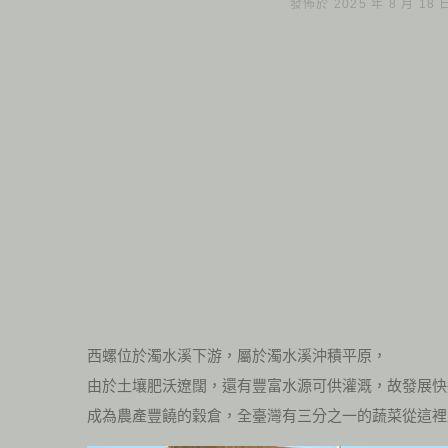
發佈於 2025 年 8 月 18
西螺位於濁水溪下游，屬於濁水溪沖積平原，
由於土壤肥沃遼闊，還有豐富水源可供灌溉，故發展快
成為農產豐饒的穀倉，全臺灣有三分之一的蔬菜從這裡