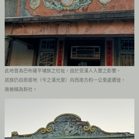
此地曾為巴布薩平埔族之社祉，由於受漢人入墾之影響，
該族仍自原居地（今之漢光里）向西南方約一公里處遷徙，
故被稱為新社。