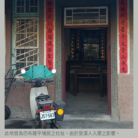
此地曾為巴布薩平埔族之社祉，由於受漢人入墾之影響，