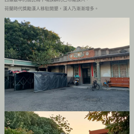
荷蘭時代獎勵漢人移駐開墾，漢人乃漸漸增多。