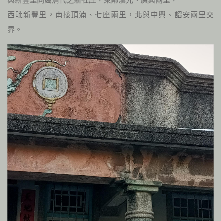
西毗新豐里，南接頂湳、七座兩里，北與中興、詔安兩里交
界。