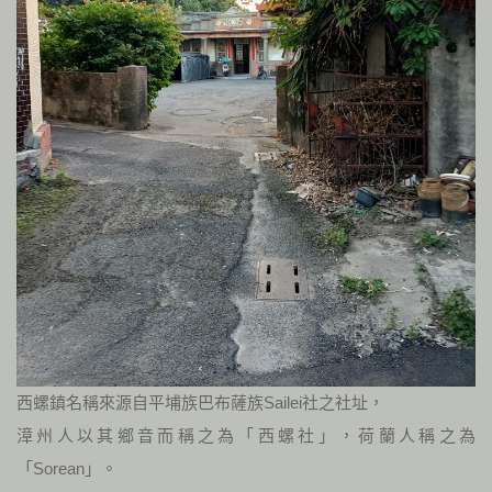
西螺鎮名稱來源自平埔族巴布薩族Sailei社之社址，
漳州人以其鄉音而稱之為「西螺社」，荷蘭人稱之為
「Sorean」。