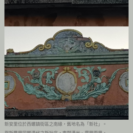
新安里位於西螺鎮街區之南緣，舊地名為「新社」。
與新豐里同屬清代之新社庄，東鄰漢光、廣興兩里，