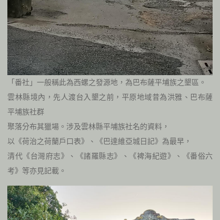
「番社」一般稱此為西螺之發源地，為巴布薩平埔族之墾區。
雲林縣境內，先人渡台入墾之前，平原地域昔為洪雅、巴布薩
平埔族社群
聚落分布其獵場。涉及雲林縣平埔族社名的資料，
以《荷治之荷蘭戶口表》、《巴達維亞城日記》為最早，
清代《台灣府志》、《諸羅縣志》、《裨海紀遊》、《番俗六
考》等亦見記載。