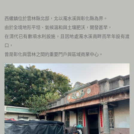
西螺鎮位於雲林縣北部，北以濁水溪與彰化縣為界。
由於全境地形平坦、氣候溫和與土壤肥沃，開發甚早，
在清代已有數項水利設施，且因地處濁水溪南畔而早年設有渡
口，
曾是彰化與雲林之間的重要門戶與區域商業中心。