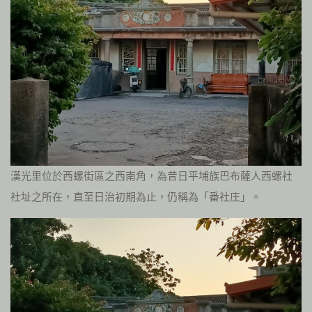
漢光里位於西螺街區之西南角，為昔日平埔族巴布薩人西螺社
社址之所在，直至日治初期為止，仍稱為「番社庄」。