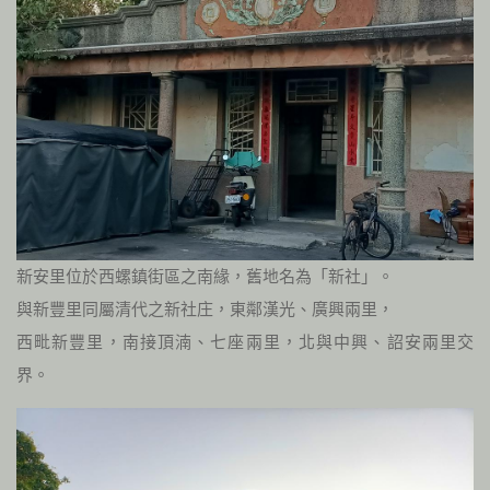
新安里位於西螺鎮街區之南緣，舊地名為「新社」。
與新豐里同屬清代之新社庄，東鄰漢光、廣興兩里，
西毗新豐里，南接頂湳、七座兩里，北與中興、詔安兩里交
界。