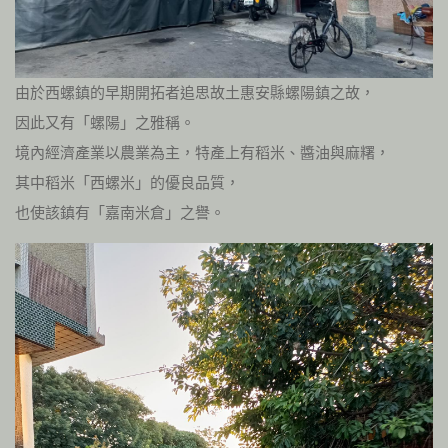
由於西螺鎮的早期開拓者追思故土惠安縣螺陽鎮之故，
因此又有「螺陽」之雅稱。
境內經濟產業以農業為主，特產上有稻米、醬油與麻糬，
其中稻米「西螺米」的優良品質，
也使該鎮有「嘉南米倉」之譽。