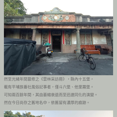
然至光緒年間篡修之《雲林采訪冊》，縣內十五堡，
載有平埔族番社風俗記事者，僅斗六堡、他里霧堡。
可知兩百餘年間，其由萎縮衰退而至迅速同化的演變。
然在今日尚存之舊地名中，依舊留有濃厚的痕跡。