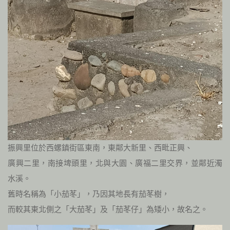
振興里位於西螺鎮街區東南，東鄰大新里、西毗正興、
廣興二里，南接埤頭里，北與大園、廣福二里交界，並鄰近濁
水溪。
舊時名稱為「小茄苳」，乃因其地長有茄苳樹，
而較其東北側之「大茄苳」及「茄苳仔」為矮小，故名之。