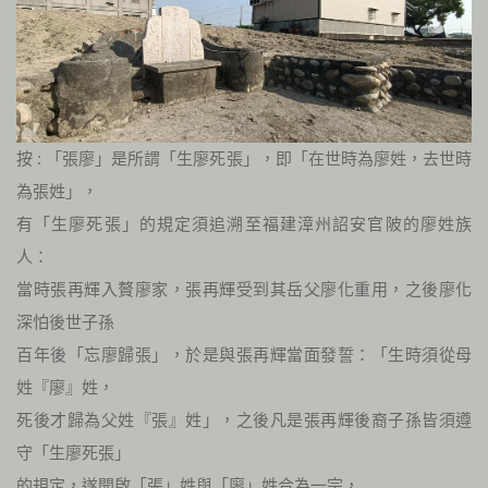
按 : 「張廖」是所謂「生廖死張」，即「在世時為廖姓，去世時
為張姓」，
有「生廖死張」的規定須追溯至福建漳州詔安官陂的廖姓族
人：
當時張再輝入贅廖家，張再輝受到其岳父廖化重用，之後廖化
深怕後世子孫
百年後「忘廖歸張」，於是與張再輝當面發誓：「生時須從母
姓『廖』姓，
死後才歸為父姓『張』姓」，之後凡是張再輝後裔子孫皆須遵
守「生廖死張」
的規定，遂開啟「張」姓與「廖」姓合為一宗，