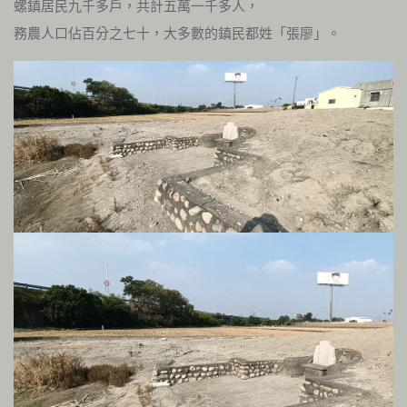
螺鎮居民九千多戶，共計五萬一千多人，
務農人口佔百分之七十，大多數的鎮民都姓「張廖」。