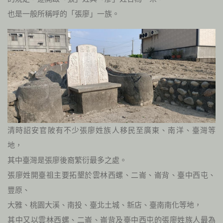
也是一般所稱呼的「張廖」一族。
清時詔安官陂有不少張廖姓族人移民至廣東、南洋、臺灣等
地，
其中臺灣是張廖後裔繁衍最多之處。
張廖姓開臺祖主要拓墾於雲林西螺、二崙、崙背、臺中西屯、
豐原、
大雅、桃園大溪、南投、臺北土城、新店、臺南南化等地，
其中又以雲林西螺、二崙、崙背及臺中西屯的張廖姓族人最為