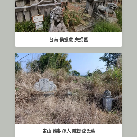
台南 侯振虎 夫婦墓
東山 誥封孺人 陳媽沈氏墓