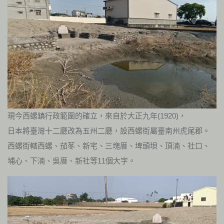
現今西螺鎮行政範圍的確立，來自於大正九年(1920)，
日本將臺灣十二廳改為五州二廳，設西螺街屬臺南州虎尾郡。
西螺街轄西螺、茄苳、新宅、三塊厝、埤頭垻、頂湳、社口、
埔心、下湳、吳厝、新社等11個大字。