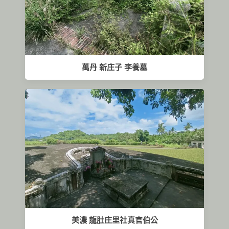
萬丹 新庄子 李養墓
美濃 龍肚庄里社真官伯公