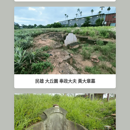
民雄 大丘園 奉政大夫 黃大章墓