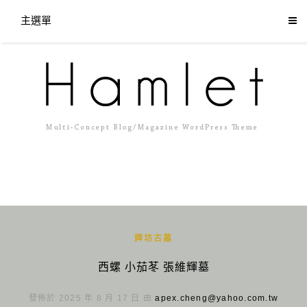
主選單
牌坊古墓
西螺 小茄苳 張維輝墓
發佈於 2025 年 8 月 17 日 由
apex.cheng@yahoo.com.tw