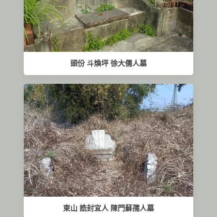
頭份 斗煥坪 徐大儒人墓
東山 誥封宜人 陳門蘇孺人墓