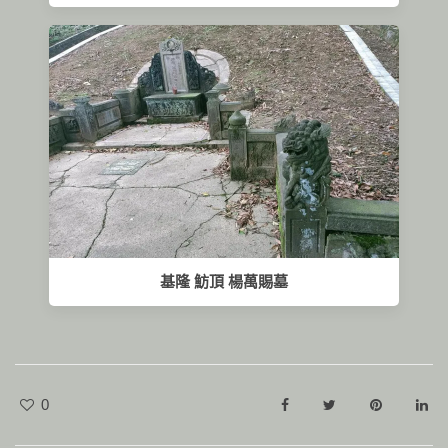
基隆 魴頂 楊萬賜墓
0