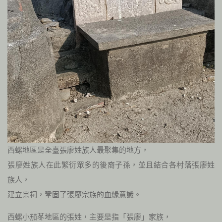
西螺地區是全臺張廖姓族人最聚集的地方，
張廖姓族人在此繁衍眾多的後裔子孫，並且結合各村落張廖姓
族人，
建立宗祠，鞏固了張廖宗族的血緣意識。
西螺小茄苳地區的張姓，主要是指「張廖」家族，