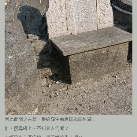
因此此間之古墓，張維輝生前應即為廖維輝；
惟，搜尋網上一不知其人何者 ?