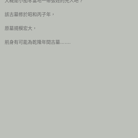
大概是小茄苳當地一帶張姓的先人吧 ?
該古墓修於昭和丙子年，
原墓規模宏大，
前身有可能為乾隆年間古墓…….