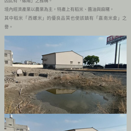
因此有「螺陽」之雅稱。
境內經濟產業以農業為主，特產上有稻米、醬油與麻糬，
其中稻米「西螺米」的優良品質也使該鎮有「嘉南米倉」之
譽。