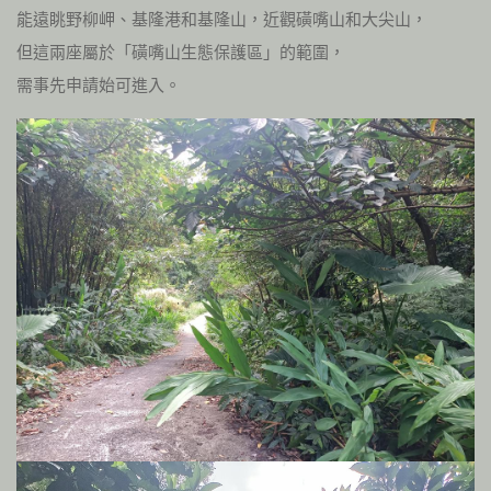
能遠眺野柳岬、基隆港和基隆山，近觀磺嘴山和大尖山，
但這兩座屬於「磺嘴山生態保護區」的範圍，
需事先申請始可進入。