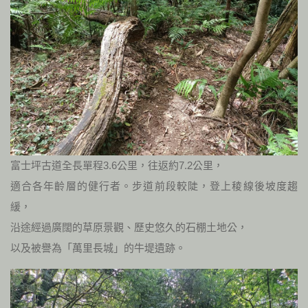
富士坪古道全長單程3.6公里，往返約7.2公里，
適合各年齡層的健行者。步道前段較陡，登上稜線後坡度趨
緩，
沿途經過廣闊的草原景觀、歷史悠久的石棚土地公，
以及被譽為「萬里長城」的牛堤遺跡。