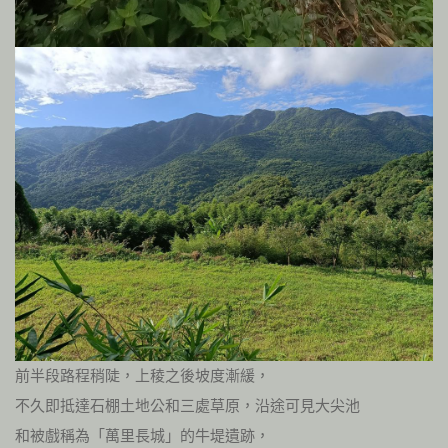
前半段路程稍陡，上稜之後坡度漸緩，
不久即抵達石棚土地公和三處草原，沿途可見大尖池
和被戲稱為「萬里長城」的牛堤遺跡，