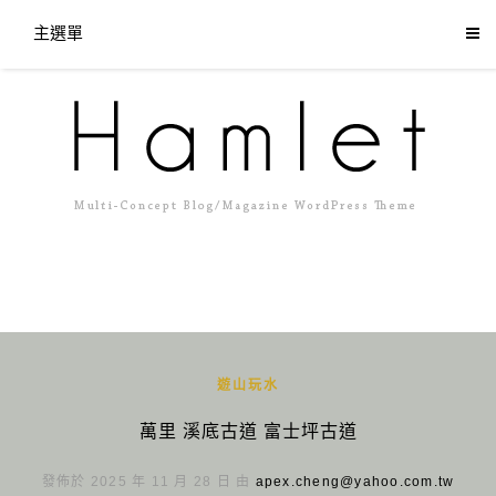
主選單
遊山玩水
萬里 溪底古道 富士坪古道
發佈於 2025 年 11 月 28 日 由
apex.cheng@yahoo.com.tw