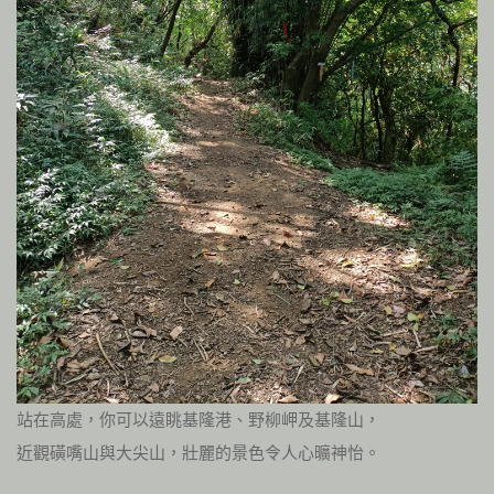
站在高處，你可以遠眺基隆港、野柳岬及基隆山，
近觀磺嘴山與大尖山，壯麗的景色令人心曠神怡。