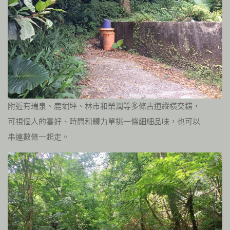
附近有瑞泉、鹿堀坪、林市和榮潤等多條古道縱橫交錯，
可視個人的喜好、時間和體力單挑一條細細品味，也可以
串連數條一起走。