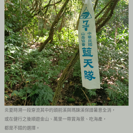
炎夏時溯一段穿流其中的頭前溪與瑪鋉溪保證暑意全消，
或在健行之後順遊金山、萬里一帶賞海景、吃海產，
都是不錯的選擇。