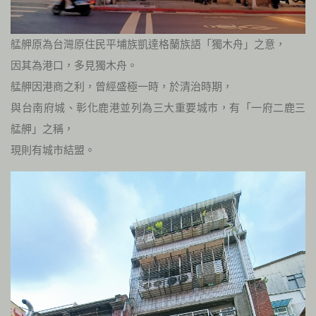
艋舺原為台灣原住民平埔族凱達格蘭族語「獨木舟」之意，
因其為港口，多見獨木舟。
艋舺因港商之利，曾經盛極一時，於清治時期，
與台南府城、彰化鹿港並列為三大重要城市，有「一府二鹿三
艋舺」之稱，
現則有城市結盟。