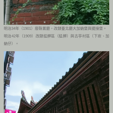
明治34年（1901）廢縣置廳，改隸臺北廳大加蚋堡與擺接堡。
明治42年（1909）改隸艋舺區（艋舺）與古亭村區（下崁、加
蚋仔）。