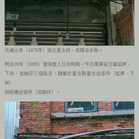
光緒元年（1875年）設立臺北府，改隸淡水縣。
明治28年（1895）臺灣進入日治時期，今日萬華區分屬艋舺、
下崁、加蚋仔三個街庄，隸屬於臺北縣臺北出張所（艋舺、下
崁）
與枋橋出張所（加蚋仔）。