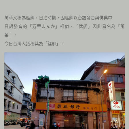
萬華又稱為艋舺，日治時期，因艋舺以台語發音與佛典中
日語發音的「万華まんか」相似，「艋舺」因此易名為「萬
華」，
今日台灣人猶稱其為「艋舺」。