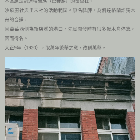
本區原是凱達格蘭族（巴賽族）的雷里社、
沙蔴廚社與里未社的活動範圍。原名艋舺，為凱達格蘭語獨木
舟的音譯，
因萬華西側為新店溪的港口，先民開發時有很多獨木舟停靠，
因而得名。
大正9年（1920），取萬年繁華之意，改稱萬華。