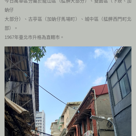
今日萬華區分屬於龍山區（艋舺大部分）、雙園區（下崁、加
蚋仔
大部分）、古亭區（加蚋仔馬場町）、城中區（艋舺西門町北
部）。
1967年臺北市升格為直轄市。