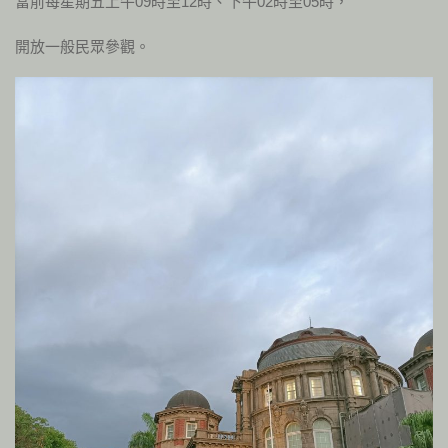
當前每星期五上午09時至12時、下午02時至05時，
開放一般民眾參觀。