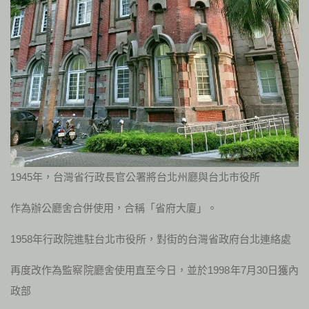
1945年，台灣省行政長官公署將台北州廳與台北市役所
作為辦公廳舍合併使用，合稱「省府大廈」。
1958年行政院進駐台北市役所，對街的台灣省政府台北連絡處
再度改作為監察院廳舍使用直至今日，並於1998年7月30日獲內
政部