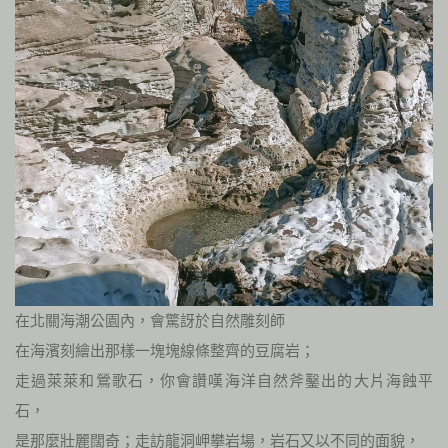
在北關海潮公園內，會驚訝於自然雕刻師
在海濱刻繪出那樣一塊塊線條整齊的豆腐岩；
走過萊萊和鶯歌石，你會讚嘆海洋自然斧鑿出的大片海蝕平
石，
是那麼壯麗闊奇；走訪龍洞岬攀岩場，岩石又以不同的面貌，