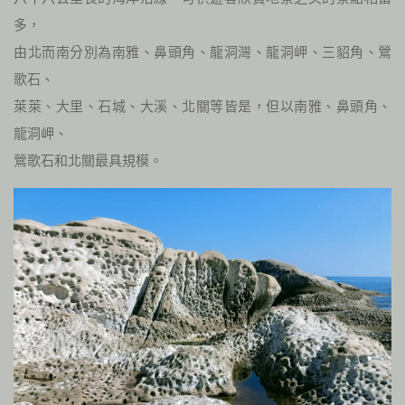
多，
由北而南分別為南雅、鼻頭角、龍洞灣、龍洞岬、三貂角、鶯
歌石、
萊萊、大里、石城、大溪、北關等皆是，但以南雅、鼻頭角、
龍洞岬、
鶯歌石和北關最具規模。