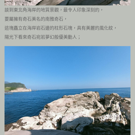
談到東北角海岸的地質景觀，最令人印象深刻的，
要屬擁有奇石美名的南雅奇石，
這塊矗立在海岸岩石邊的柱形石塊，具有美麗的風化紋，
陽光下看來奇石宛若夢幻般優美動人；