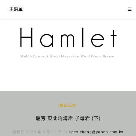
主選單
遊山玩水
瑞芳 東北角海岸 子母岩 (下)
發佈於 2025 年 5 月 12 日 由
apex.cheng@yahoo.com.tw