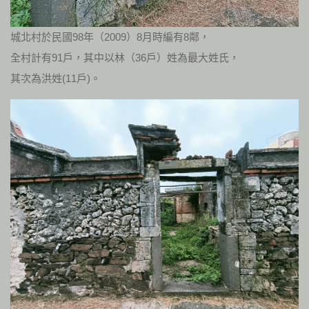
城北村於民國98年（2009）8月時編有8鄰，
全村計有91戶，其中以林（36戶）姓為最大姓氏，
其次為洪姓(11戶)。