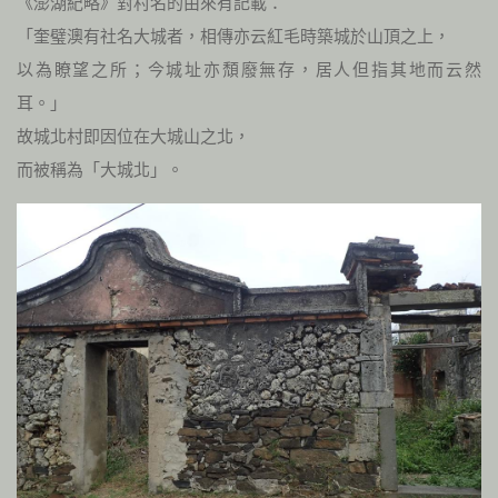
《澎湖紀略》對村名的由來有記載：
「奎璧澳有社名大城者，相傳亦云紅毛時築城於山頂之上，
以為瞭望之所；今城址亦頹廢無存，居人但指其地而云然
耳。」
故城北村即因位在大城山之北，
而被稱為「大城北」。