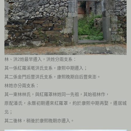
林、洪2姓最早遷入，洪姓分兩支系：
其一係紅羅溪墘洪氏支系，康熙中期遷入；
其二係金門后豐洪氏支系，康熙晚期自后豐來澎。
林姓亦分兩支系：
其一東林林氏，與紅羅罩林姓同一先祖，其始祖林作，
原配潘氏，永曆初期遷來紅羅罩，約於康熙中期再娶，遷居城
北；
其二後林，稍後於康熙晚期亦遷入。