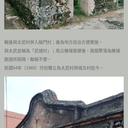
戰後與太武村併入隘門村；後為地方自治方便實施，
與太武並稱為「武城村」；馬公機場營建後，兩個聚落為機場
跑道所阻隔，聯絡不便，
民國54年（1965）分別獨立為太武村與城北村迄今。