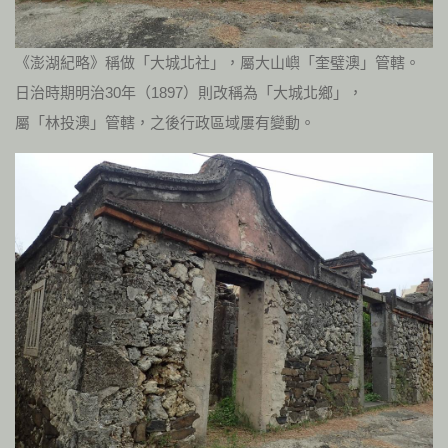
《澎湖紀略》稱做「大城北社」，屬大山嶼「奎璧澳」管轄。
日治時期明治30年（1897）則改稱為「大城北鄉」，
屬「林投澳」管轄，之後行政區域屢有變動。