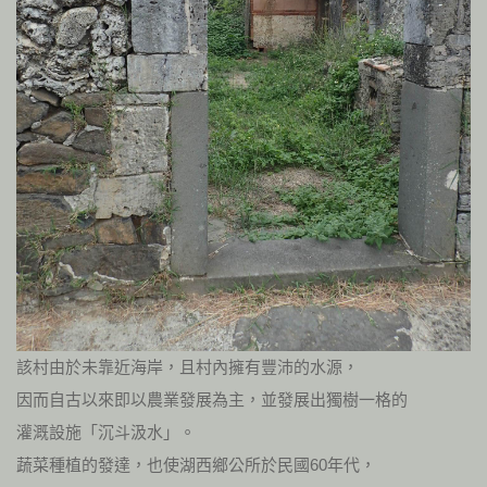
該村由於未靠近海岸，且村內擁有豐沛的水源，
因而自古以來即以農業發展為主，並發展出獨樹一格的
灌溉設施「沉斗汲水」。
蔬菜種植的發達，也使湖西鄉公所於民國60年代，