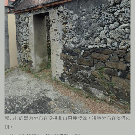
城北村的聚落分布在從拱北山東麓發源，耕地分布在溪流兩
側，