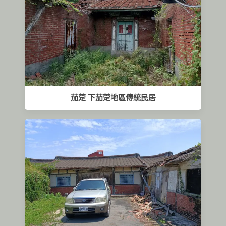
茄萣 下茄萣地區傳統民居