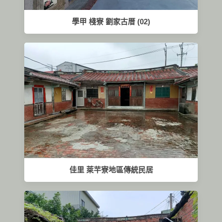
學甲 棧寮 劉家古厝 (02)
佳里 萊芉寮地區傳統民居