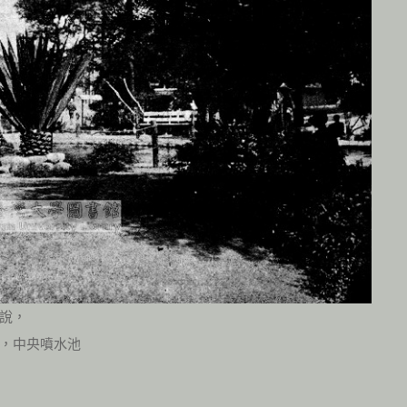
說，
，中央噴水池