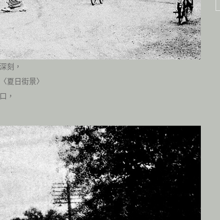
深刻，
〈夏日街景〉
口，