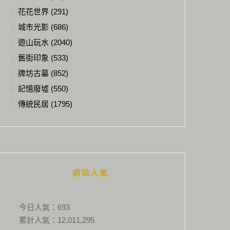
花花世界 (291)
城市光影 (686)
遊山玩水 (2040)
舊街印象 (533)
牌坊古墓 (852)
記憶廢墟 (550)
傳統民居 (1795)
網站人氣
今日人氣：
693
累計人氣：
12,011,295