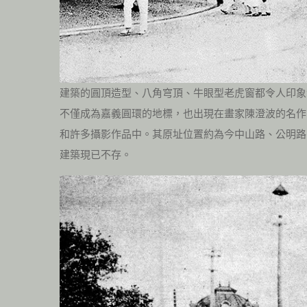
建築的圓頂造型、八角穹頂、牛眼型老虎窗都令人印象
不僅成為嘉義圓環的地標，也出現在畫家陳澄波的名作
和許多攝影作品中。其原址位置約為今中山路、公明路
建築現已不存。