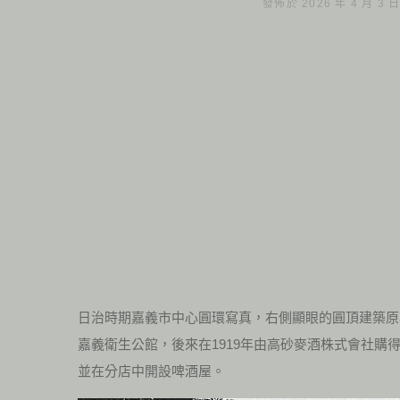
發佈於 2026 年 4 月 3 
日治時期嘉義市中心圓環寫真，右側顯眼的圓頂建築原
嘉義衛生公館，後來在1919年由高砂麥酒株式會社購
並在分店中開設啤酒屋。