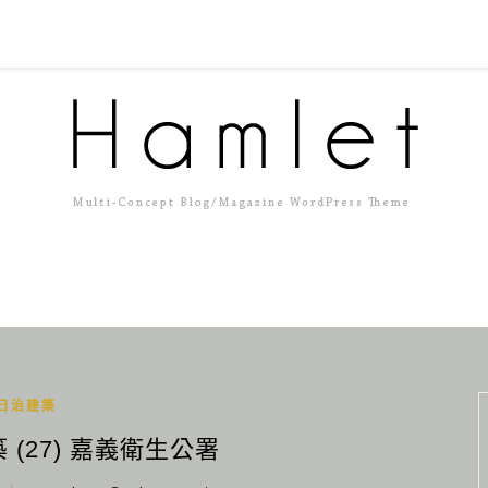
日治建築
(27) 嘉義衛生公署