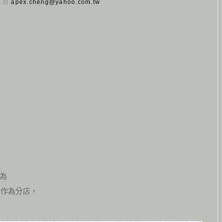
日 由
apex.cheng@yahoo.com.tw
為
得作為分店，