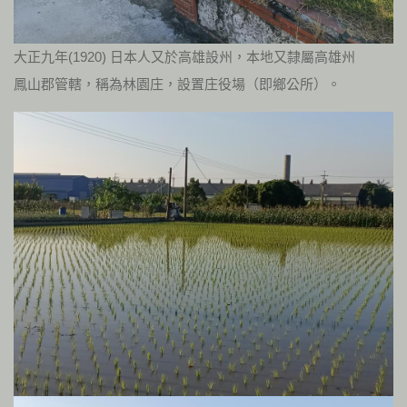
大正九年(1920) 日本人又於高雄設州，本地又隸屬高雄州
鳳山郡管轄，稱為林園庄，設置庄役場（即鄉公所）。