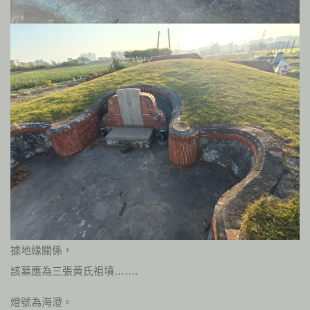
據地緣關係，
該墓應為三張黃氏祖墳…….
燈號為海澄。