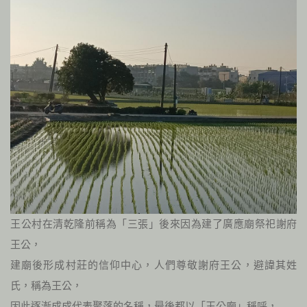
王公村在清乾隆前稱為「三張」後來因為建了廣應廟祭祀謝府
王公，
建廟後形成村莊的信仰中心，人們尊敬謝府王公，避諱其姓
氏，稱為王公，
因此逐漸成成代表聚落的名稱，最後都以「王公廟」稱呼，