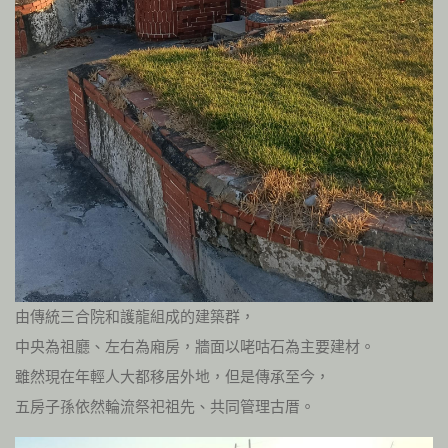
由傳統三合院和護龍組成的建築群，
中央為祖廳、左右為廂房，牆面以咾咕石為主要建材。
雖然現在年輕人大都移居外地，但是傳承至今，
五房子孫依然輪流祭祀祖先、共同管理古厝。