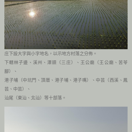
庄下設大字與小字地名，以示地方村落之分佈。
下轄林子邊、溪州、潭頭（三庄）、王公廟（王公廟、苦苓
腳）、
港子埔（中坑門、頂厝、港子埔、港子嘴）、中芸（西溪、鳳
芸、中芸）、
汕尾（東汕、北汕）等十部落。