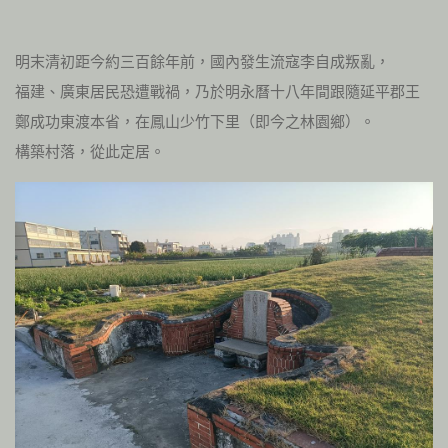
明末清初距今約三百餘年前，國內發生流寇李自成叛亂，
福建、廣東居民恐遭戰禍，乃於明永曆十八年間跟隨延平郡王
鄭成功東渡本省，在鳳山少竹下里（即今之林園鄉）。
構築村落，從此定居。