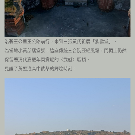
沿著王公里王公路前行，來到三張黃氏祖厝「紫雲堂」，
為當地小黃部落堂號。這座傳統三合院歷經風霜，門楣上仍然
保留著清代嘉慶年間賞賜的〈武魁〉匾額，
見證了黃聖淮高中武舉的輝煌時刻。