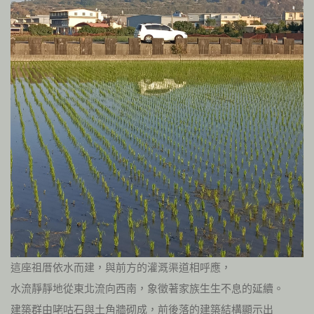
這座祖厝依水而建，與前方的灌溉渠道相呼應，
水流靜靜地從東北流向西南，象徵著家族生生不息的延續。
建築群由咾咕石與土角牆砌成，前後落的建築結構顯示出