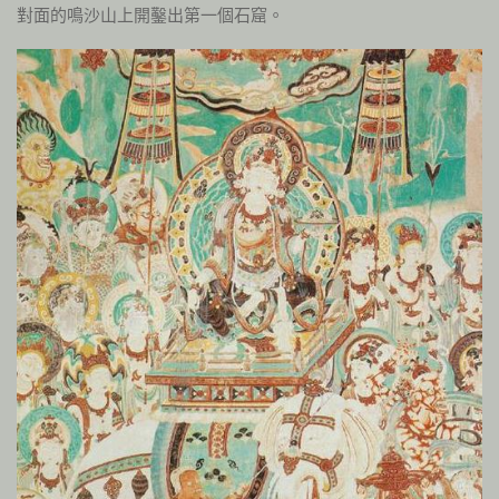
對面的鳴沙山上開鑿出第一個石窟。