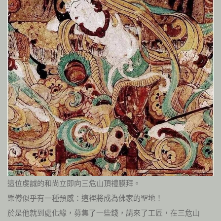
這位虔誠的和尚立即向三危山頂禮膜拜。
樂僔似乎有一種預感：這裡將成為佛家的聖地！
於是他就到處化緣，募集了一些錢，請來了工匠，在三危山