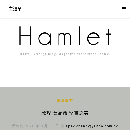
主選單
藝壇群芳
敦煌 莫高窟 壁畫之美
發佈於 2026 年 3 月 31 日 由
apex.cheng@yahoo.com.tw