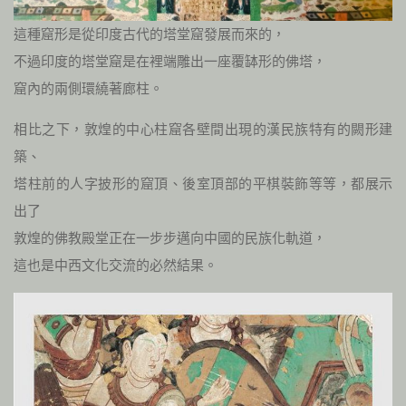
這種窟形是從印度古代的塔堂窟發展而來的，
不過印度的塔堂窟是在裡端雕出一座覆缽形的佛塔，
窟內的兩側環繞著廊柱。
相比之下，敦煌的中心柱窟各壁間出現的漢民族特有的闕形建
築、
塔柱前的人字披形的窟頂、後室頂部的平棋裝飾等等，都展示
出了
敦煌的佛教殿堂正在一步步邁向中國的民族化軌道，
這也是中西文化交流的必然結果。