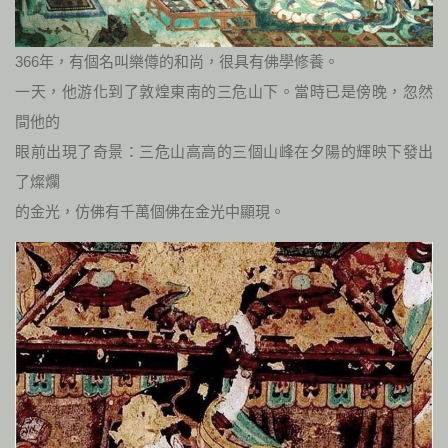
366年，有個名叫樂僔的和尚，很具有佛學修養。
一天，他游化到了敦煌東南的三危山下。當時已是傍晚，忽然
間他的
眼前出現了奇景：三危山高高的三個山峰在夕陽的輝映下發出
了燦爛
的金光，仿佛有千萬個佛在金光中顯現。