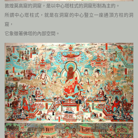
敦煌莫高窟的洞窟，是以中心塔柱式的洞窟形制為主的。
所謂中心塔柱式，就是在洞窟的中心豎立一座通頂方柱的洞
窟，
它象徵著佛塔的內部空間。