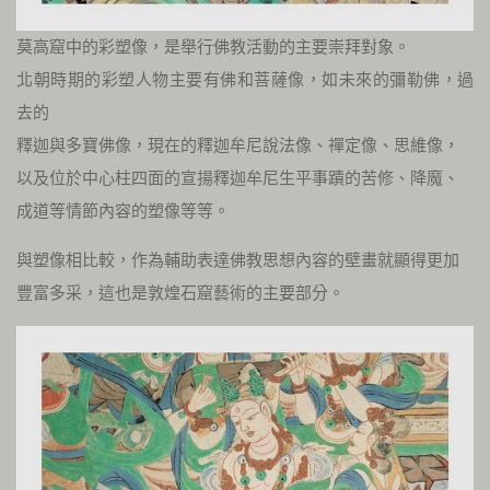
莫高窟中的彩塑像，是舉行佛教活動的主要崇拜對象。
北朝時期的彩塑人物主要有佛和菩薩像，如未來的彌勒佛，過
去的
釋迦與多寶佛像，現在的釋迦牟尼說法像、禪定像、思維像，
以及位於中心柱四面的宣揚釋迦牟尼生平事蹟的苦修、降魔、
成道等情節內容的塑像等等。
與塑像相比較，作為輔助表達佛教思想內容的壁畫就顯得更加
豐富多采，這也是敦煌石窟藝術的主要部分。