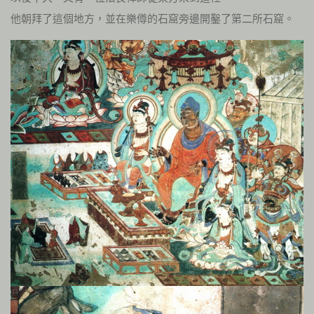
他朝拜了這個地方，並在樂僔的石窟旁邊開鑿了第二所石窟。