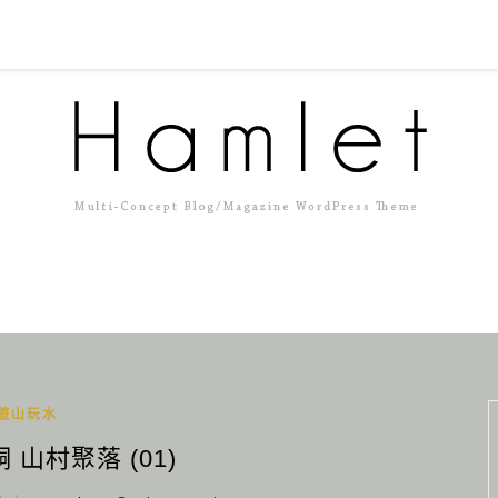
遊山玩水
 山村聚落 (01)