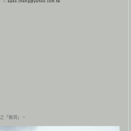
 日 由
apex.cheng@yahoo.com.tw
之「猴洞」。