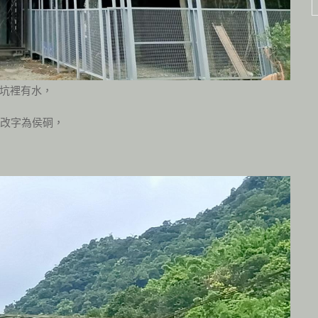
坑裡有水，
，改字為侯硐，