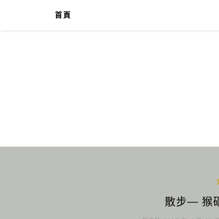
首頁
散步— 猴硐