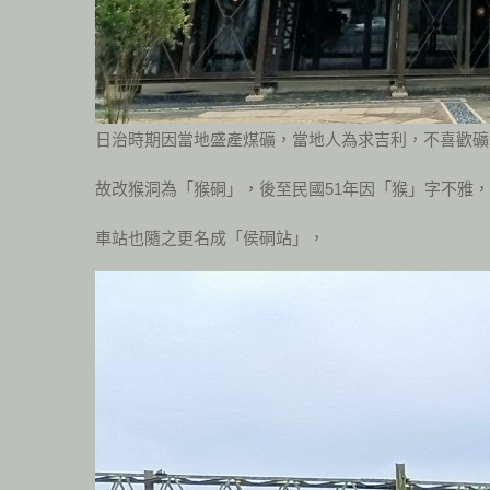
日治時期因當地盛產煤礦，當地人為求吉利，不喜歡礦
故改猴洞為「猴硐」，後至民國51年因「猴」字不雅
車站也隨之更名成「侯硐站」，