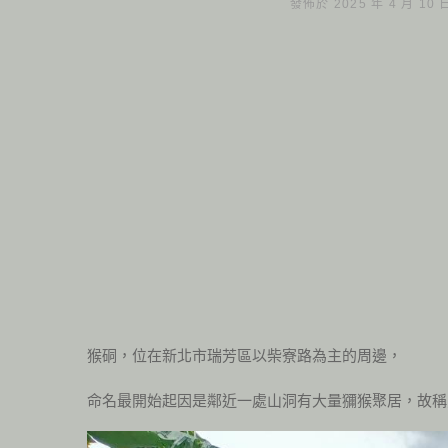
發佈於 2025 年 4 月 10
猴硐，位在新北市瑞芳區以柴寮路為主的周邊，
命名最開始起因是鄰近一處山洞有大量獼猴聚居，故稱