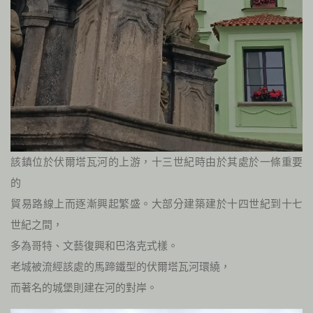
該鎮位於伏爾塔瓦河的上游，十三世紀時由於其處於一條重要
的
貿易路線上而逐漸興起繁盛。大部分建築建於十四世紀到十七
世紀之間，
多為哥特、文藝復興和巴洛克式樣。
老城被流經該處的馬蹄鐵型的伏爾塔瓦河環繞，
而著名的城堡則建在河的對岸。