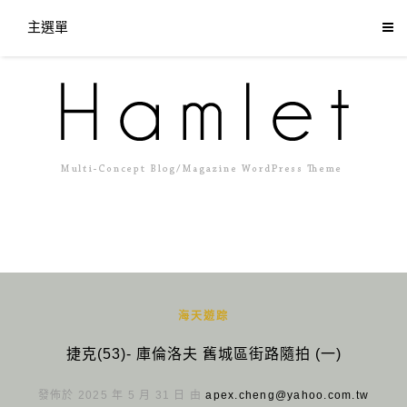
主選單
海天遊踪
捷克(53)- 庫倫洛夫 舊城區街路隨拍 (一)
發佈於 2025 年 5 月 31 日 由
apex.cheng@yahoo.com.tw