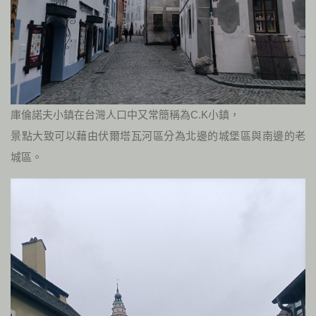
庫倫諾夫小鎮在台灣人口中又常簡稱為C.K小鎮，
景點大致可以藉由伏爾塔瓦河區分為北邊的城堡區與南邊的老
城區。