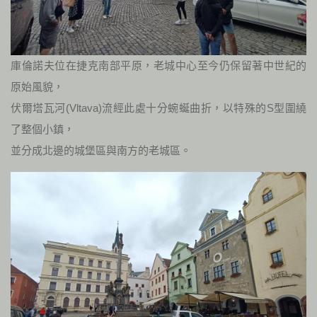
庫倫諾夫位在捷克南部平原，老城中心至今仍保留著中世紀的
原始風貌，
伏爾塔瓦河(Vltava)流經此處十分蜿蜒曲折，以特殊的S型圍繞
了整個小鎮，
並分成北邊的城堡區與南方的老城區。