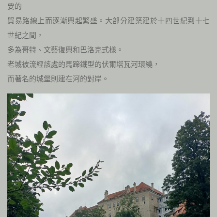
要的
貿易路線上而逐漸興起繁盛。大部分建築建於十四世紀到十七
世紀之間，
多為哥特、文藝復興和巴洛克式樣。
老城被流經該處的馬蹄鐵型的伏爾塔瓦河環繞，
而著名的城堡則建在河的對岸。