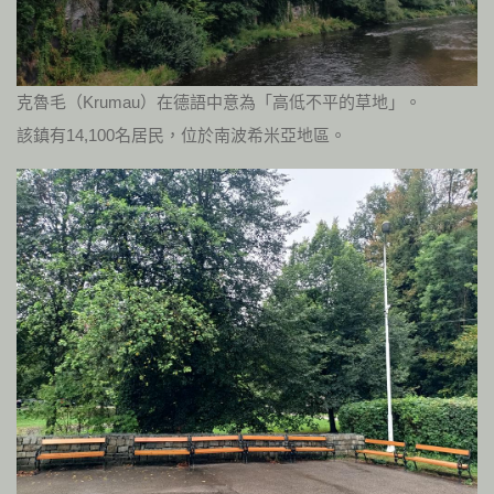
克魯毛（Krumau）在德語中意為「高低不平的草地」。
該鎮有14,100名居民，位於南波希米亞地區。