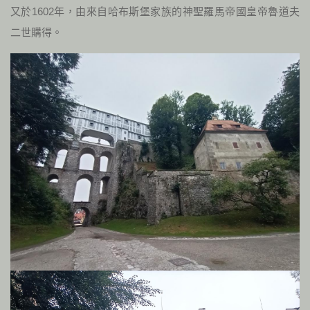
又於1602年，由來自哈布斯堡家族的神聖羅馬帝國皇帝魯道夫
二世購得。