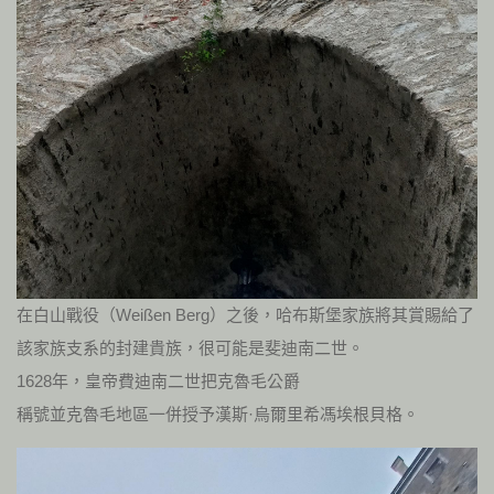
在白山戰役（Weißen Berg）之後，哈布斯堡家族將其賞賜給了
該家族支系的封建貴族，很可能是斐迪南二世。
1628年，皇帝費迪南二世把克魯毛公爵
稱號並克魯毛地區一併授予漢斯·烏爾里希馮埃根貝格。