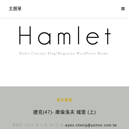
主選單
海天遊踪
捷克(47)- 庫倫洛夫 城堡 (上)
發佈於 2025 年 5 月 30 日 由
apex.cheng@yahoo.com.tw