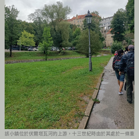
該小鎮位於伏爾塔瓦河的上游，十三世紀時由於其處於一條重