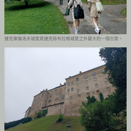
捷克庫倫洛夫城堡是捷克除布拉格城堡之外最大的一個古堡。