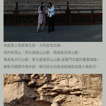
地處黃土高原東北部，大同盆地北緣，
境內有恆山，西北為陰山山脈、西南為呂梁山脈，
東南為太行山脈，東北遙望燕山山脈,是雁門北面的重要城鎮。
桑乾河橫貫市境中部，御河自北向南流經城區並匯入桑乾河。