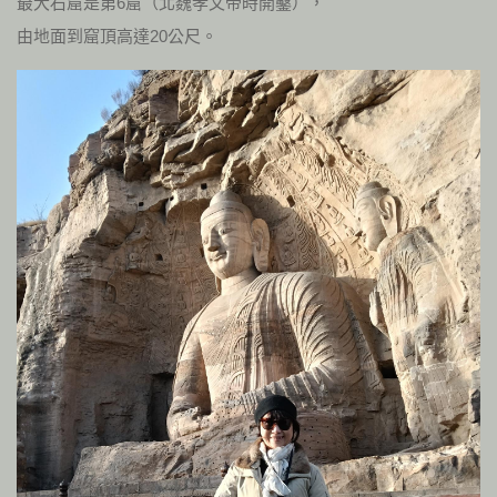
最大石窟是第6窟（北魏孝文帝時開鑿），
由地面到窟頂高達20公尺。