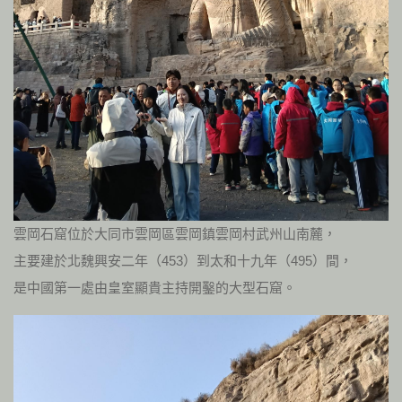
雲岡石窟位於大同市雲岡區雲岡鎮雲岡村武州山南麓，
主要建於北魏興安二年（453）到太和十九年（495）間，
是中國第一處由皇室顯貴主持開鑿的大型石窟。