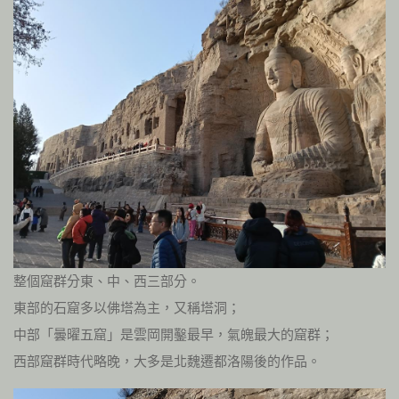
整個窟群分東、中、西三部分。
東部的石窟多以佛塔為主，又稱塔洞；
中部「曇曜五窟」是雲岡開鑿最早，氣魄最大的窟群；
西部窟群時代略晚，大多是北魏遷都洛陽後的作品。