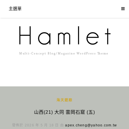
主選單
海天遊踪
山西(21) 大同 雲岡石窟 (五)
發佈於 2026 年 5 月 18 日 由
apex.cheng@yahoo.com.tw