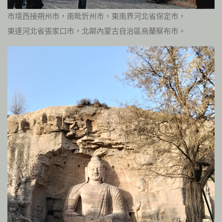
市境西接朔州市，南毗忻州市，東南界河北省保定市，
東達河北省張家口市，北鄰內蒙古自治區烏蘭察布市。