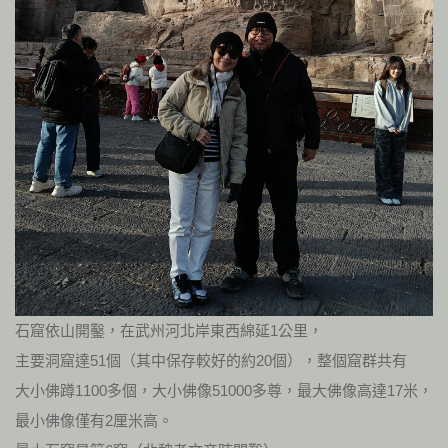
石窟依山開鑿，在武州河北岸東西綿延1公里，
主要洞窟達51個（其中保存較好的約20個），整個窟群共有
大小佛蹲1100多個，大小佛像51000多尊，最大佛像高達17米，
最小佛像僅有2厘米高。