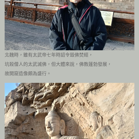
北魏時，雖有太武帝七年時詔令毀佛焚經，
坑殺僧人的太武滅佛，但大體來說，佛教蓬勃發展，
故開窟造像頗為盛行。