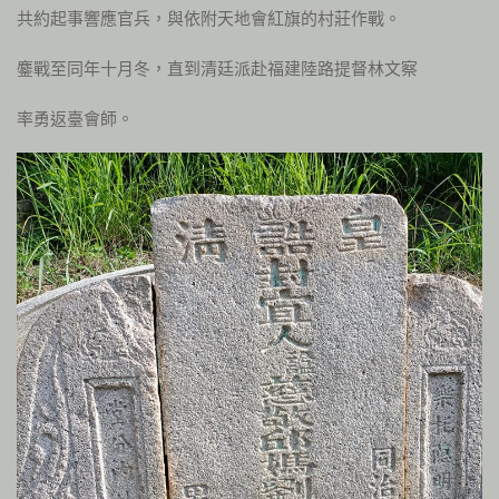
共約起事響應官兵，與依附天地會紅旗的村莊作戰。
鏖戰至同年十月冬，直到清廷派赴福建陸路提督林文察
率勇返臺會師。