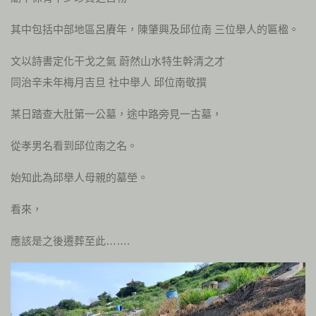
其中包括中部地區呂賡年，陳肇興及邱位南 三位舉人的匾楹。
文以詩書定化干戈之氣 蔚然山水特生幹清之才
同治辛未年梅月吉旦 社中舉人 邱位南敬撰
某日踏查大肚第一公墓，途中路旁見一古墓，
從孝男名看到邱位南之名。
始知此為邱舉人母親的墓塋。
看來，
應該是之後遷葬至此…….