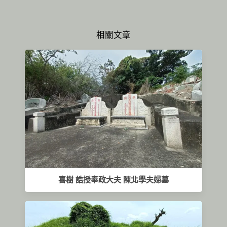
相關文章
喜樹 誥授奉政大夫 陳北學夫婦墓