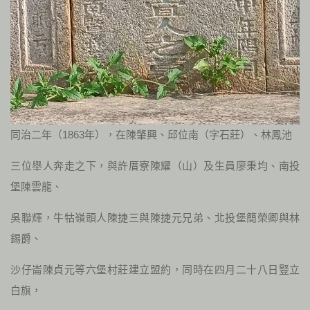
同治二年（1863年），在陳肇興、邱位南（字石莊）、林鳳池
三位舉人奔走之下，與許厝寮陳耀（山）及生員廖秉均、南投
堡陳雲龍、
吳聯輝，牛牯嶺頭人陳捷三與陳捷元兄弟、北投堡簡榮卿與林
錫爵、
沙仔崙陳貞元等六堡村莊建立盟約，同時在四月二十八日豎立
白旗，