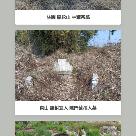
林園 駱駝山 林耀宗墓
東山 誥封宜人 陳門蘇孺人墓