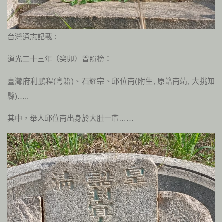
台灣通志記載 :
道光二十三年（癸卯）曾照榜：
臺灣府利鵬程(粵籍)、石耀宗、邱位南(附生, 原籍南靖, 大挑知
縣)…..
其中，舉人邱位南出身於大肚一帶……