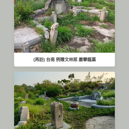
(再訪) 台南 例贈文林郎 嚴攀龍墓