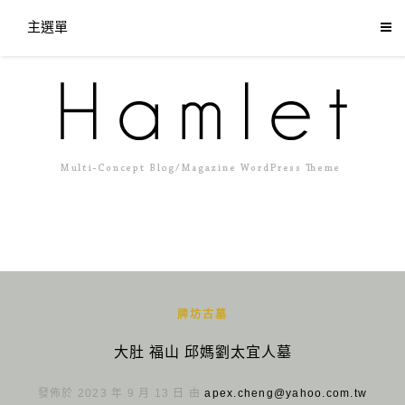
主選單
牌坊古墓
大肚 福山 邱媽劉太宜人墓
發佈於 2023 年 9 月 13 日 由
apex.cheng@yahoo.com.tw