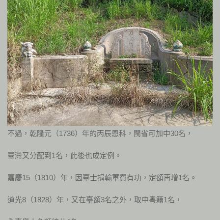
不過，乾隆元（1736）年的丙辰恩科，閩省可加中30名，
臺灣又分配到1名，此後也成定例。
嘉慶15（1810）年，因臺士捐輸軍費有功，定額再增1名。
道光8（1828）年，又在臺額3名之外，取中粵籍1名，