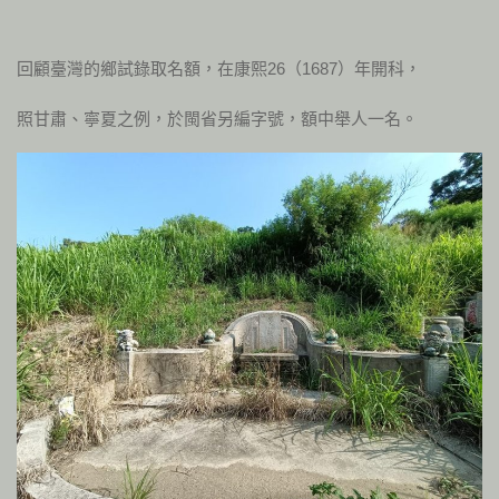
回顧臺灣的鄉試錄取名額，在康熙26（1687）年開科，
照甘肅、寧夏之例，於閩省另編字號，額中舉人一名。