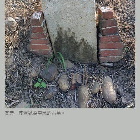
其旁一座燈號為皇民的古墓。