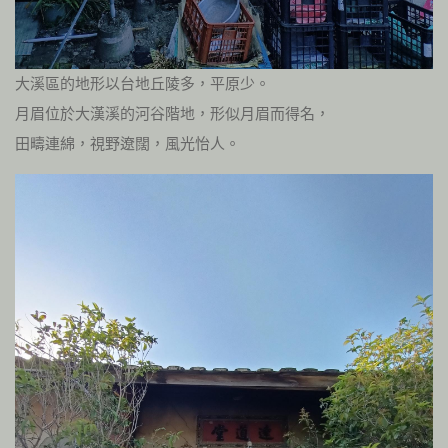
大溪區的地形以台地丘陵多，平原少。
月眉位於大漢溪的河谷階地，形似月眉而得名，
田疇連綿，視野遼闊，風光怡人。