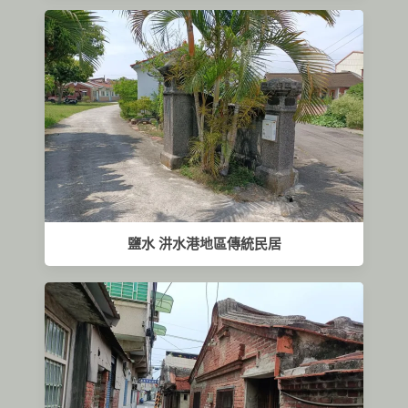
鹽水 汫水港地區傳統民居