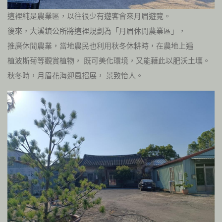
這裡純是農業區，以往很少有遊客會來月眉遊覽。
後來，大溪鎮公所將這裡規劃為「月眉休閒農業區」，
推廣休閒農業，當地農民也利用秋冬休耕時，在農地上遍
植波斯菊等觀賞植物， 既可美化環境，又能藉此以肥沃土壤。
秋冬時，月眉花海迎風招展， 景致怡人。