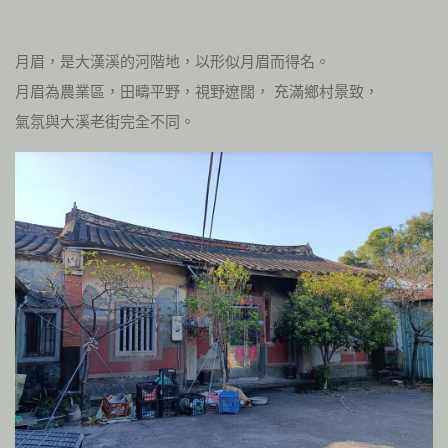
月眉，是大漢溪的河階地，以形似月眉而得名。
月眉為農業區，田疇平野，視野遼闊， 充滿鄉村景致，
氣氛與大溪老街完全不同。