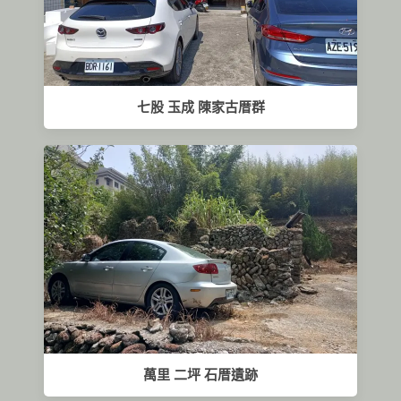
七股 玉成 陳家古厝群
萬里 二坪 石厝遺跡