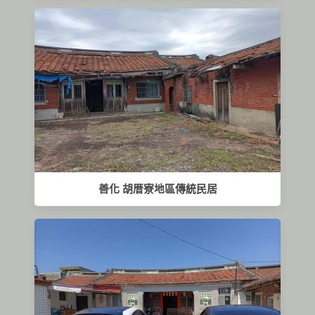
善化 胡厝寮地區傳統民居