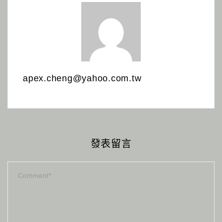
apex.cheng@yahoo.com.tw
發表留言