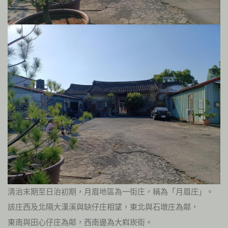
清治末期至日治初期，月眉地區為一街庄，稱為「月眉庄」。
該庄西及北隔大漢溪與缺仔庄相望，東北與石墩庄為鄰，
東南與田心仔庄為鄰，西南邊為大嵙崁街。