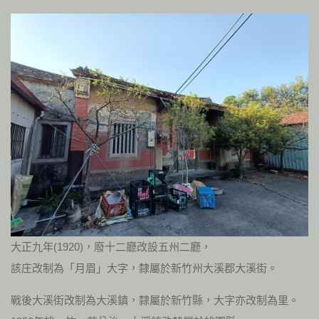
大正九年(1920)，廢十二廳改設五州二廳，
該庄改制為「月眉」大字，隸屬於新竹州大溪郡大溪街。
戰後大溪街改制為大溪鎮，隸屬於新竹縣，大字亦改制為里。