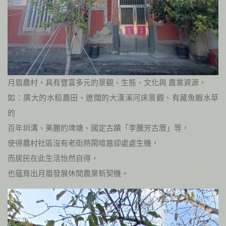
月眉農村，具有豐富多元的景觀、生態、文化與 農業資源，
如：廣大的水稻農田、遼闊的大漢溪河床景觀、有藏魚蝦水草
的
百年圳溝、美麗的埤塘、國定古蹟「李騰芳古厝」等，
使得農村社區沒有老街熱鬧喧囂卻處處生機，
而居民在此生活怡然自得，
也蘊育出月眉發展休閒農業新契機。