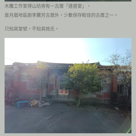
木雕工作室得山坊旁有一古厝「達道堂」，
是月眉地區廚李騰芳古厝外，少數保存較佳的古厝之一。
只知其堂號，不知其姓氏。