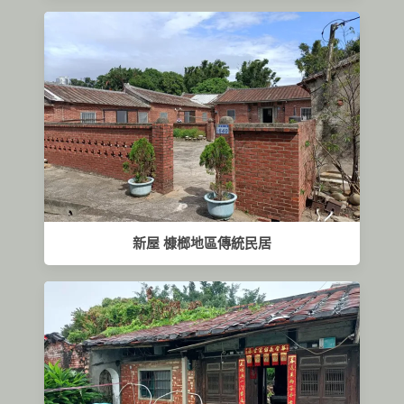
新屋 槺榔地區傳統民居