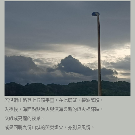
若沿環山路登上丘頂平臺，在此展望，碧波萬頃，
入夜後，海面點點漁火與濱海公路的燈火相輝映，
交織成亮麗的夜景，
或是回眺九份山城的熒熒燈火，亦別具風情。