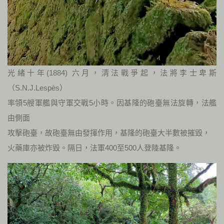
光緒十年(1884) 六月，清法戰爭起，法將李士卑斯
（S.N.J.Lespès）
率領5艘軍艦與守軍交戰5小時。因基隆的砲臺無法旋轉，法艦
由側面
攻擊砲臺，故砲臺無由發揮作用，基隆的砲臺大半數被摧毀，
火藥庫亦被炸毀。隔日，法軍400至500人登陸基隆。