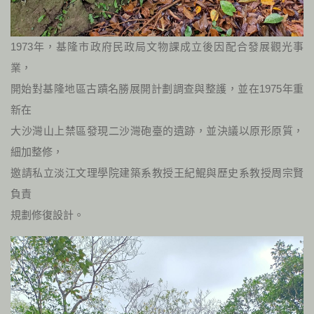
1973年，基隆市政府民政局文物課成立後因配合發展觀光事
業，
開始對基隆地區古蹟名勝展開計劃調查與整護，並在1975年重
新在
大沙灣山上禁區發現二沙灣砲臺的遺跡，並決議以原形原質，
細加整修，
邀請私立淡江文理學院建築系教授王紀鯤與歷史系教授周宗賢
負責
規劃修復設計。