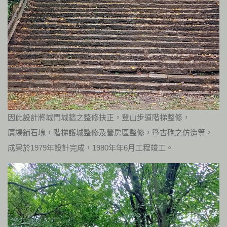
因此設計將城門城牆之整修扶正，登山步道階梯整修，
廣場鋪石塊，階梯護城整修及營房區整修，暨古砲之仿造等，
成果於1979年設計完成，1980年年6月工程竣工。