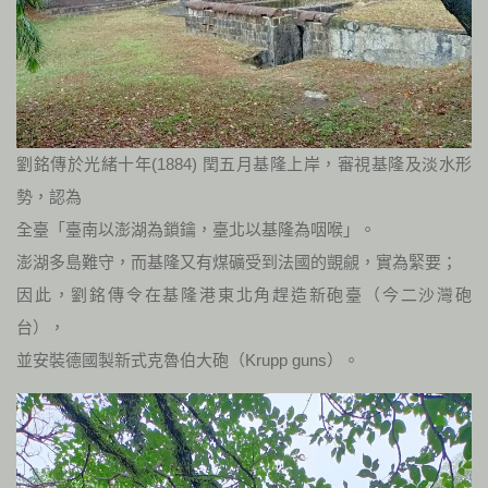
劉銘傳於光緒十年(1884) 閏五月基隆上岸，審視基隆及淡水形
勢，認為
全臺「臺南以澎湖為鎖鑰，臺北以基隆為咽喉」。
澎湖多島難守，而基隆又有煤礦受到法國的覬覦，實為緊要；
因此，劉銘傳令在基隆港東北角趕造新砲臺（今二沙灣砲
台），
並安裝德國製新式克魯伯大砲（Krupp guns）。