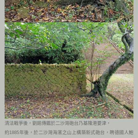
清法戰爭後，劉銘傳鑑於二沙灣砲台乃基隆港要津，
約1885年後，於二沙灣海濱之山上構築新式砲台，聘德國人鮑