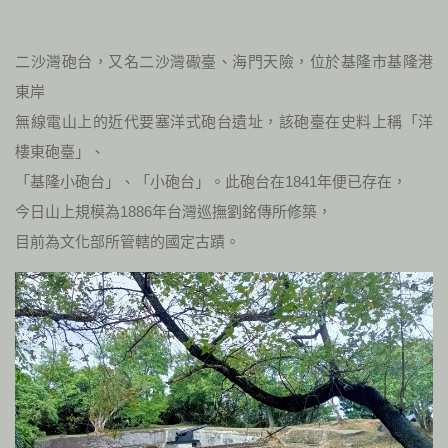
二沙灣砲台，又名二沙灣礮臺、海門天險，位於基隆市基隆港
東岸
無線電山上的近代要塞洋式砲台遺址，該砲臺在史料上稱「洋
樓東砲臺」、
「基隆小砲台」、「小砲台」。此砲台在1841年便已存在，
今日山上規模為1886年台灣巡撫劉銘傳所修築，
目前為文化部所管轄的國定古蹟。