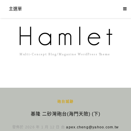
主選單
砲台城跡
基隆 二砂灣砲台(海門天險) (下)
發佈於 2026 年 1 月 12 日 由
apex.cheng@yahoo.com.tw