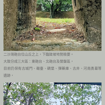
二沙灣砲台位山丘之上，下臨陡坡地勢險要。
大致分成三大區：東砲台、北砲台及營盤區，
目前仍保有古城門、礮臺、碉堡、彈藥庫、古井、河南勇墓等
遺跡，