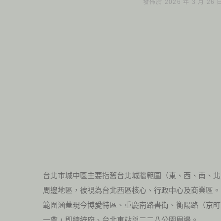
發佈於 2026 年 3 月 26
台北市城中區主要指舊台北城牆範圍（東、西、南、北
周邊地區，被視為台北西區核心、行政中心及商業區。
範圍涵蓋現今博愛特區、重慶南路書街、衡陽路（京町
一帶，即總統府、台北車站與二二八公園周邊。