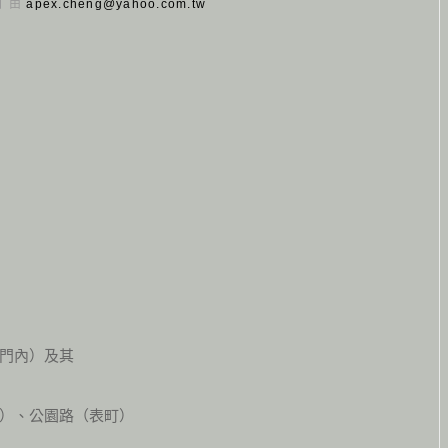
 日 由
apex.cheng@yahoo.com.tw
門內）及其
）、公園路（表町）