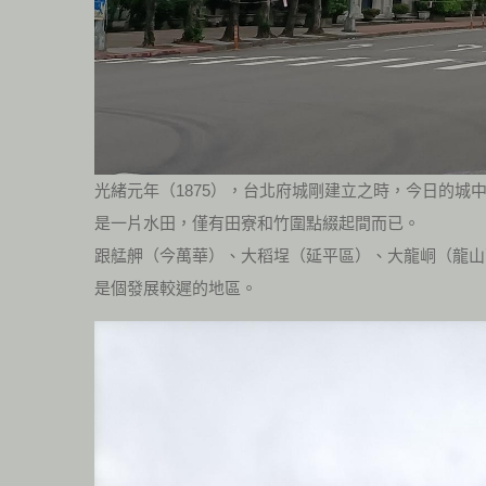
光緒元年（1875），台北府城剛建立之時，今日的城
是一片水田，僅有田寮和竹圍點綴起間而已。
跟艋舺（今萬華）、大稻埕（延平區）、大龍峒（龍山
是個發展較遲的地區。