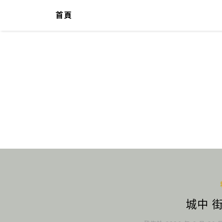
首頁
城中 街