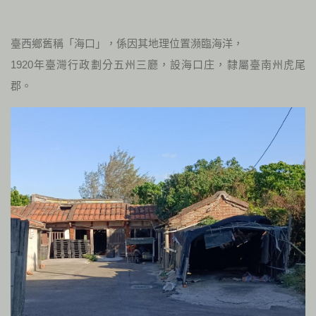
臺西鄉舊稱「海口」，係因其地理位置瀕臨海洋，
1920年臺灣行政劃分五州三廳，設海口庄，隸屬臺南州虎尾
郡。