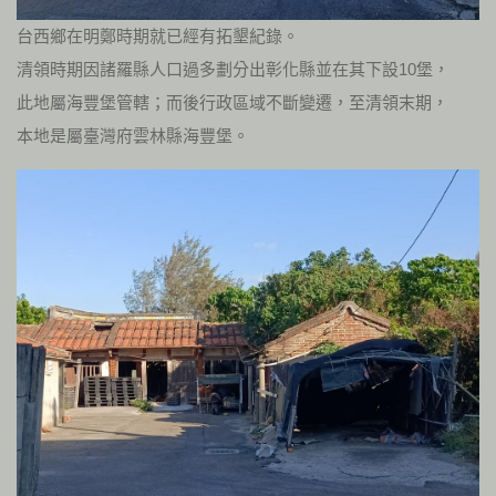
台西鄉在明鄭時期就已經有拓墾紀錄。
清領時期因諸羅縣人口過多劃分出彰化縣並在其下設10堡，
此地屬海豐堡管轄；而後行政區域不斷變遷，至清領末期，
本地是屬臺灣府雲林縣海豐堡。