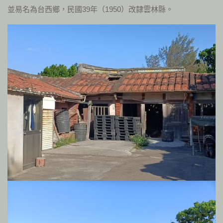
並易名為台西鄉，民國39年（1950）改隸雲林縣。