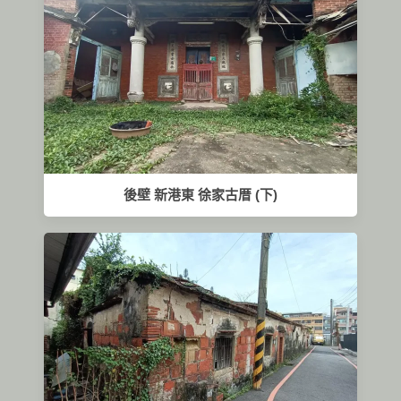
後壁 新港東 徐家古厝 (下)