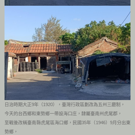
日治時期大正9年（1920），臺灣行政區劃改為五州三廳制，
今天的台西鄉和東勢鄉一帶設海口庄，隸屬臺南州虎尾郡，
至戰後改稱臺南縣虎尾區海口鄉，民國35年（1946）9月分出東
勢鄉，