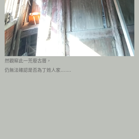
然觀察此一荒廢古厝，
仍無法確認是否為丁姓人家…….