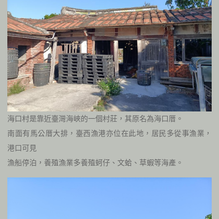
海口村是靠近臺灣海峽的一個村莊，其原名為海口厝。
南面有馬公厝大排，臺西漁港亦位在此地，居民多從事漁業，
港口可見
漁船停泊，養殖漁業多養殖蚵仔、文蛤、草蝦等海產。