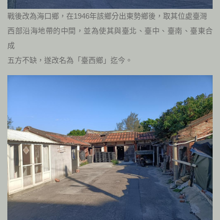
戰後改為海口鄉，在1946年該鄉分出東勢鄉後，取其位處臺灣
西部沿海地帶的中間，並為使其與臺北、臺中、臺南、臺東合
成
五方不缺，遂改名為「臺西鄉」迄今。