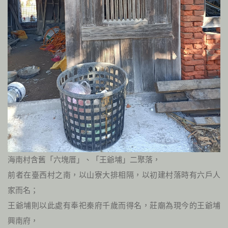
海南村含舊「六塊厝」、「王爺埔」二聚落，
前者在臺西村之南，以山寮大排相隔，以初建村落時有六戶人
家而名；
王爺埔則以此處有奉祀秦府千歲而得名，莊廟為現今的王爺埔
興南府，