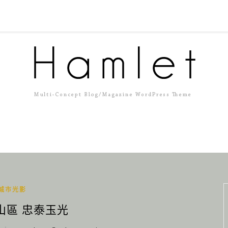
城市光影
山區 忠泰玉光