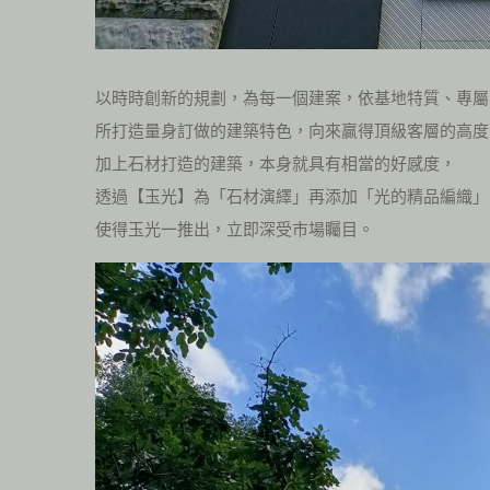
以時時創新的規劃，為每一個建案，依基地特質、專屬
所打造量身訂做的建築特色，向來贏得頂級客層的高度
加上石材打造的建築，本身就具有相當的好感度，
透過【玉光】為「石材演繹」再添加「光的精品編織」
使得玉光一推出，立即深受市場矚目。