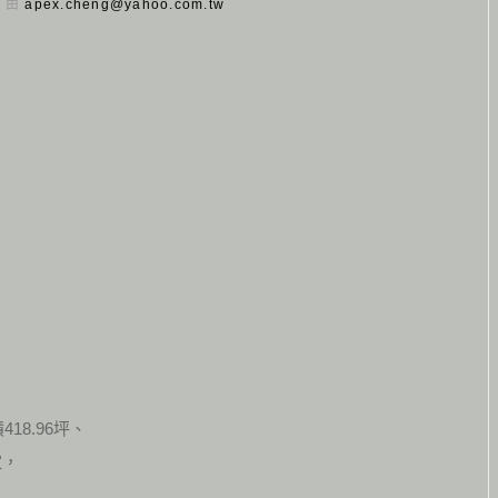
日 由
apex.cheng@yahoo.com.tw
，
8.96坪、
家，