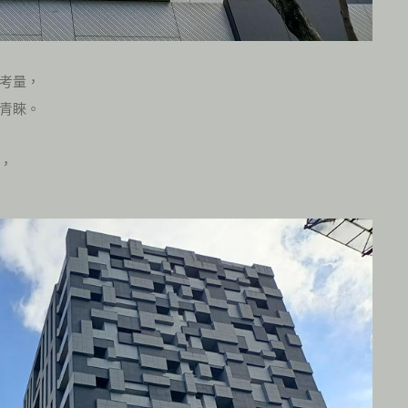
考量，
青睞。
，