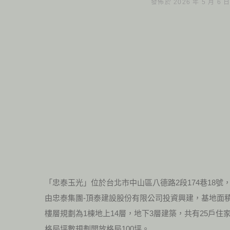
發佈於 2026 年 5 月 6 
「忠泰玉光」位於台北市中山區八德路2段174巷18號
由忠泰集團-頂泰建設股份有限公司投資興建，基地面積41
樓層規劃為1棟地上14層，地下3層建築，共有25戶住
格局坪數規劃開放格局100坪。