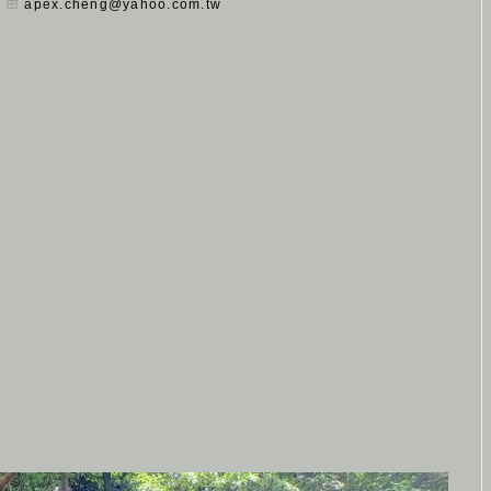
日 由
apex.cheng@yahoo.com.tw