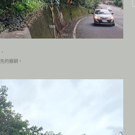
名，
原先的猴硐，