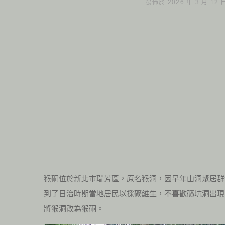
發佈於 2026 年 3 月 12
猴硐位於新北市瑞芳區，原名猴洞，因早年山洞聚居群
到了日治時期當地居民以採礦維生，不喜歡礦坑洞出現
將猴洞改為猴硐。