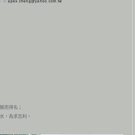
 日 由
apex.cheng@yahoo.com.tw
猴而得名；
水，為求吉利，