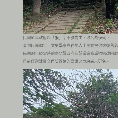
民國51年政府以「猴」字不雅為由，改名為侯硐，
直到民國90年，文史學家與在地人士開始提倡恢復舊
民國94年經當時的臺北縣政府及縣議會審議通過改回
目前僅剩隸屬交通部管轄的臺鐵火車站尚未更名。