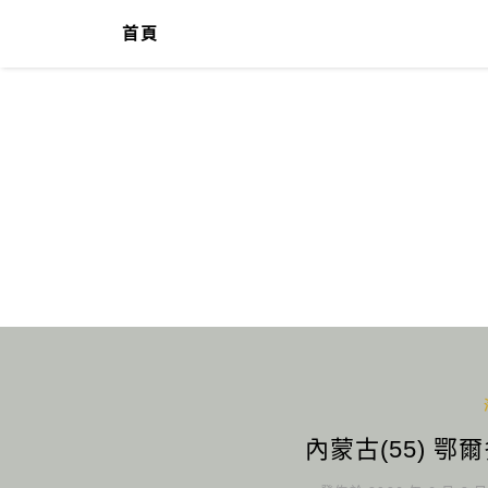
首頁
內蒙古(55) 鄂