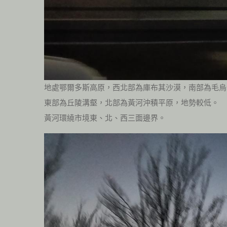
地處鄂爾多斯高原，西北部為庫布其沙漠，南部為毛烏
東部為丘陵溝壑，北部為黃河沖積平原，地勢較低。
黃河環繞市境東、北、西三面邊界。