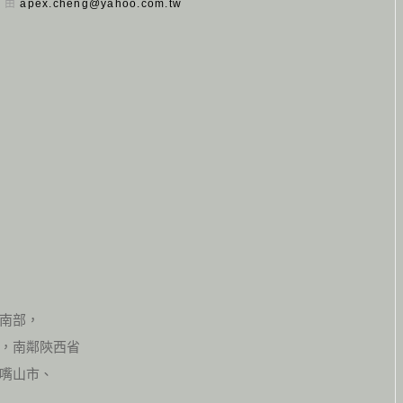
日 由
apex.cheng@yahoo.com.tw
南部，
，南鄰陝西省
嘴山市、