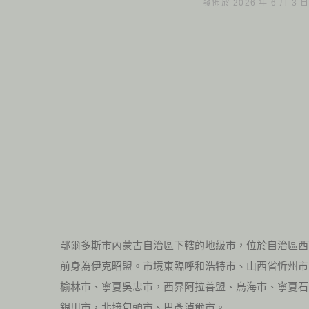
發佈於 2026 年 6 月 3 
鄂爾多斯市內蒙古自治區下轄的地級市，位於自治區西
前身為伊克昭盟。市境東臨呼和浩特市、山西省忻州市
榆林市、寧夏吳忠市，西界阿拉善盟、烏海市、寧夏石
銀川市，北接包頭市、巴彥淖爾市。