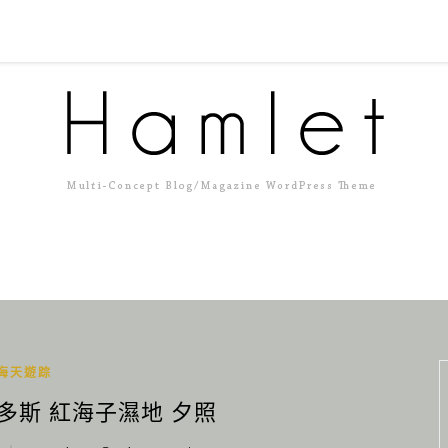
海天遊踪
爾多斯 紅海子濕地 夕照