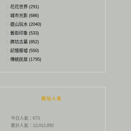
花花世界 (291)
城市光影 (686)
遊山玩水 (2040)
舊街印象 (533)
牌坊古墓 (852)
記憶廢墟 (550)
傳統民居 (1795)
網站人氣
今日人氣：
673
累計人氣：
12,012,892