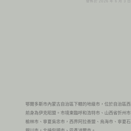
發佈於 2026 年 6 月 3 
鄂爾多斯市內蒙古自治區下轄的地級市，位於自治區西
前身為伊克昭盟。市境東臨呼和浩特市、山西省忻州市
榆林市、寧夏吳忠市，西界阿拉善盟、烏海市、寧夏石
銀川市，北接包頭市、巴彥淖爾市。