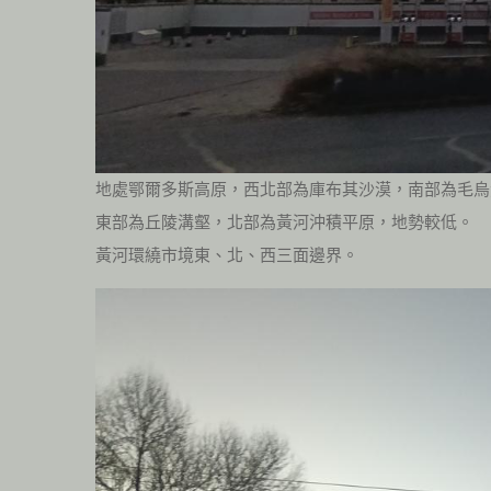
地處鄂爾多斯高原，西北部為庫布其沙漠，南部為毛烏
東部為丘陵溝壑，北部為黃河沖積平原，地勢較低。
黃河環繞市境東、北、西三面邊界。