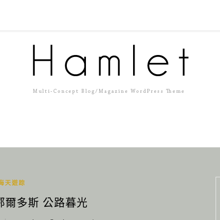
海天遊踪
 鄂爾多斯 公路暮光