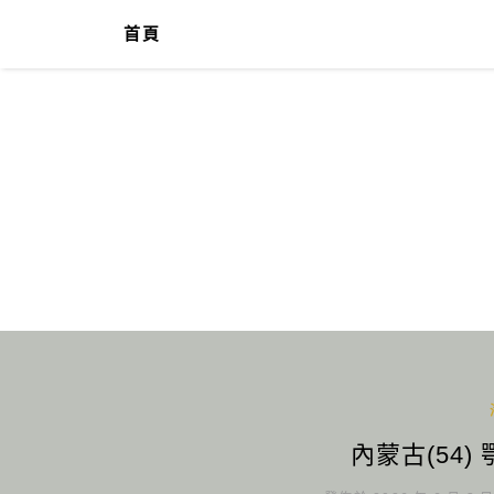
首頁
內蒙古(54)