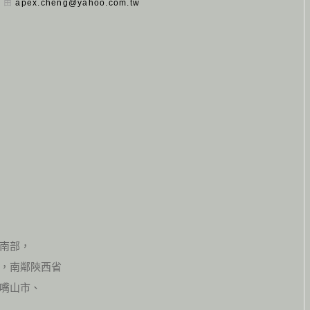
日 由
apex.cheng@yahoo.com.tw
南部，
，南鄰陝西省
嘴山市、