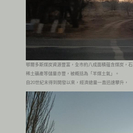
鄂爾多斯煤炭資源豐富，全市約八成面積蘊含煤炭，石
稀土礦產等儲量亦豐，被概括為「羊煤土氣」。
自20世紀末得到開發以來，經濟總量一直迅速攀升，