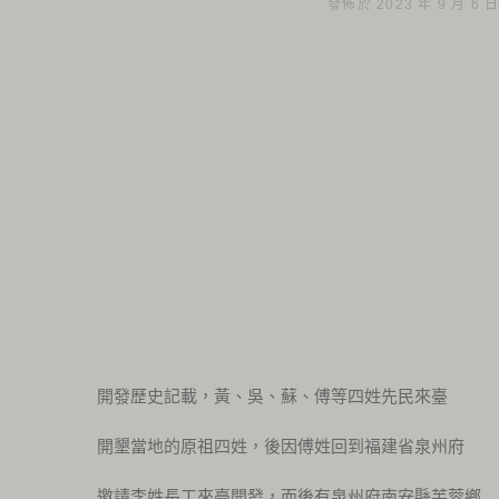
發佈於 2023 年 9 月 6 
開發歷史記載，黃、吳、蘇、傅等四姓先民來臺
開墾當地的原祖四姓，後因傅姓回到福建省泉州府
邀請李姓長工來臺開發，而後有泉州府南安縣芙蓉鄉