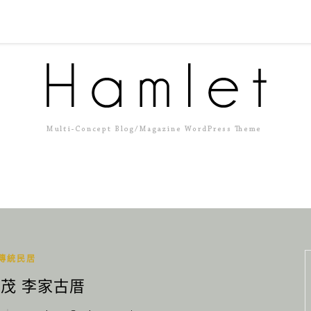
傳統民居
子茂 李家古厝