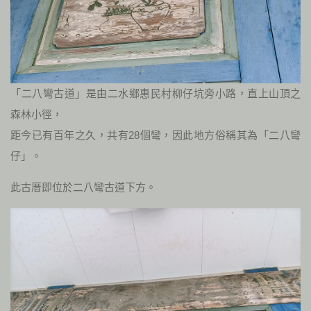
「二八彎古道」是由二水鄉惠民村柳仔坑旁小路，直上山頂之
森林小徑，
距今已有百年之久，共有28個彎，因此地方俗稱其為「二八彎
仔」。
此古厝即位於二八彎古道下方。