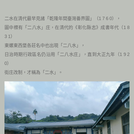
二水在清代最早見諸「乾隆年間臺灣番界圖」（1 7 6 0），
圖中標有「二八水」庄，在清代的《彰化縣志》成書年代（1 8
3 1）
東螺東西堡各莊名中也出現「二八水」，
日治時期行政區名仍沿用「二八水庄」，直到大正九年（1 9 2
0）
街庄改制，才稱為「二水」。