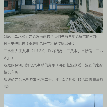
到底「二八水」之名怎麼來的？我們先來看地名辭書的解釋。
日人安倍明義《臺灣地名研究》是這麼寫著：
二水至大正九年（1 9 2 0）以前稱為「二八水」。所謂「二八
水」，
乃是兩條河川流成八字形的意思。亦即把濁水溪一渡頭的名稱
轉為庄名，
該渡頭之名已經見於乾隆二十九年（1 7 6 4）的《續修臺灣府
志》。