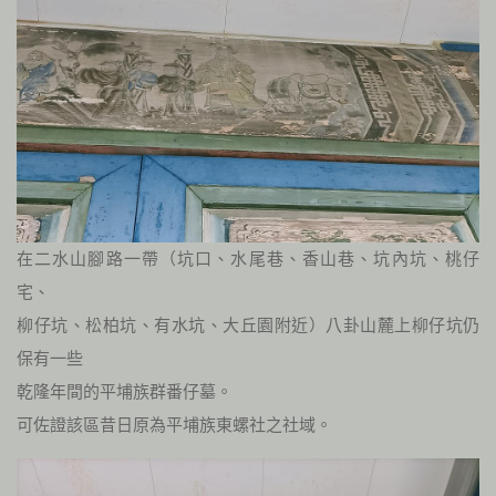
在二水山腳路一帶（坑口、水尾巷、香山巷、坑內坑、桃仔
宅、
柳仔坑、松柏坑、有水坑、大丘園附近）八卦山麓上柳仔坑仍
保有一些
乾隆年間的平埔族群番仔墓。
可佐證該區昔日原為平埔族東螺社之社域。