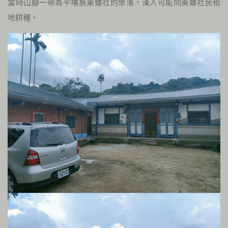
當時山腳一帶為平埔族東螺社的聚落，漢人可能向東螺社民租
地耕種。