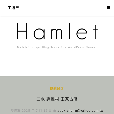
主選單
傳統民居
二水 惠民村 王家古厝
發佈於 2025 年 7 月 12 日 由
apex.cheng@yahoo.com.tw