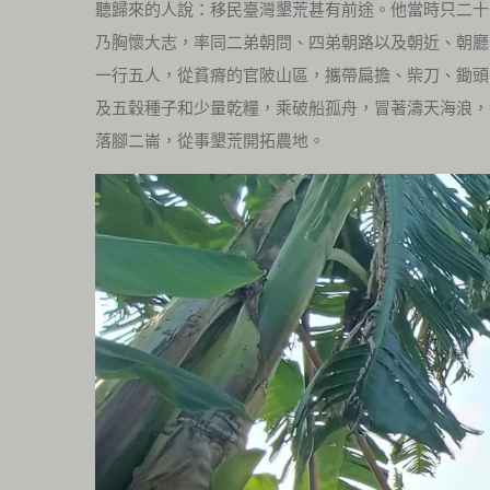
聽歸來的人說：移民臺灣墾荒甚有前途。他當時只二十
乃胸懷大志，率同二弟朝問、四弟朝路以及朝近、朝廳
一行五人，從貧瘠的官陂山區，攜帶扁擔、柴刀、鋤頭
及五穀種子和少量乾糧，乘破船孤舟，冒著濤天海浪，
落腳二崙，從事墾荒開拓農地。