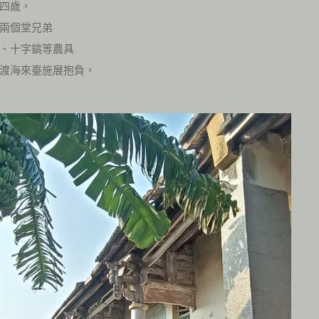
四歲，
兩個堂兄弟
、十字鎬等農具
渡海來臺施展抱負，