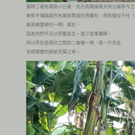
當時二崙有兩座小丘崙、北方有兩座稍大的丘崙即今之
東有平埔族群巴布薩族聚居的西螺社，西有貓兒干社（
崙背鄉豐榮村一帶）兩社，
因為他們平日以狩獵為生，甚少從事農耕，
所以夾在這兩社之間的二崙鄉一帶，是一片完全
未經開墾的原始荒蕪之地。