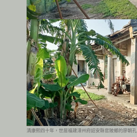
清康熙四十年，世居福建漳州府詔安縣官陂鄉的廖朝孔