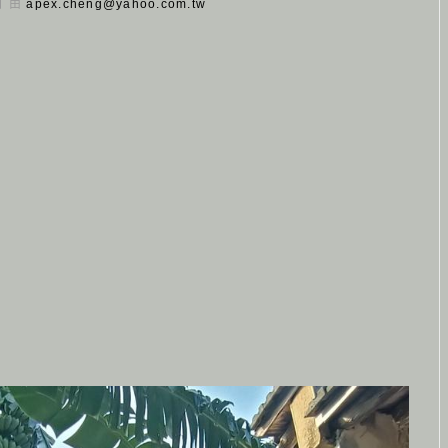
 日 由
apex.cheng@yahoo.com.tw