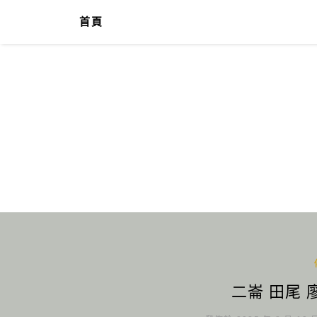
首頁
二崙 田尾 