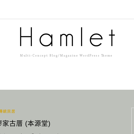
傳統民居
廖家古厝 (本源堂)