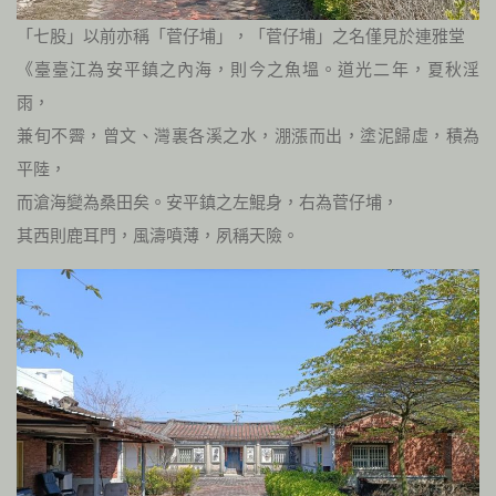
「七股」以前亦稱「菅仔埔」，「菅仔埔」之名僅見於連雅堂
《臺臺江為安平鎮之內海，則今之魚塭。道光二年，夏秋淫
雨，
兼旬不霽，曾文、灣裏各溪之水，淜漲而出，塗泥歸虛，積為
平陸，
而滄海變為桑田矣。安平鎮之左鯤身，右為菅仔埔，
其西則鹿耳門，風濤噴薄，夙稱天險。