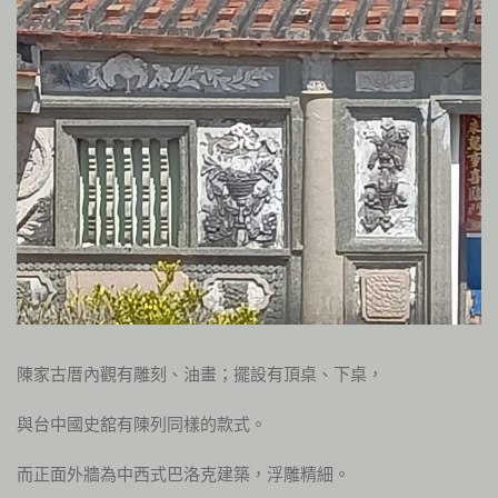
陳家古厝內觀有雕刻、油畫；擺設有頂桌、下桌，
與台中國史舘有陳列同樣的款式。
而正面外牆為中西式巴洛克建築，浮雕精細。