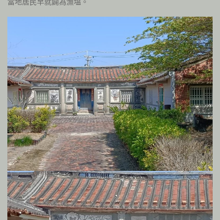
當地居民早就闢為漁塭。