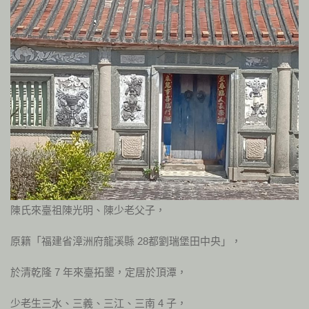
陳氏來臺祖陳光明、陳少老父子，
原籍「福建省漳洲府龍溪縣 28都劉瑞堡田中央」，
於清乾隆 7 年來臺拓墾，定居於頂潭，
少老生三水、三義、三江、三南 4 子，