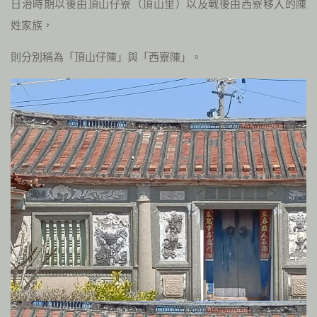
日治時期以後由頂山仔寮（頂山里）以及戰後由西寮移入的陳
姓家族，
則分別稱為「頂山仔陳」與「西寮陳」。