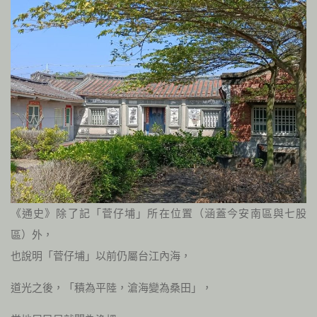
《通史》除了記「菅仔埔」所在位置（涵蓋今安南區與七股
區）外，
也說明「菅仔埔」以前仍屬台江內海，
道光之後，「積為平陸，滄海變為桑田」，