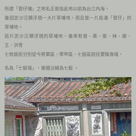
所謂「菅仔埔」之地名正是指此地以前為台江內海，
後因淤沙沉積浮現㇐大片草埔地，而且是㇐片⾧滿「菅仔」的
草埔地。
這片淤沙沉積浮現的草埔地，後來有曾、黃、張、林、謝、
王、洪等
七姓居民分別從今將軍區、學甲區、七股區前往墾殖漁塭，
名為「七股塭」，後隨沿稱為七股 。