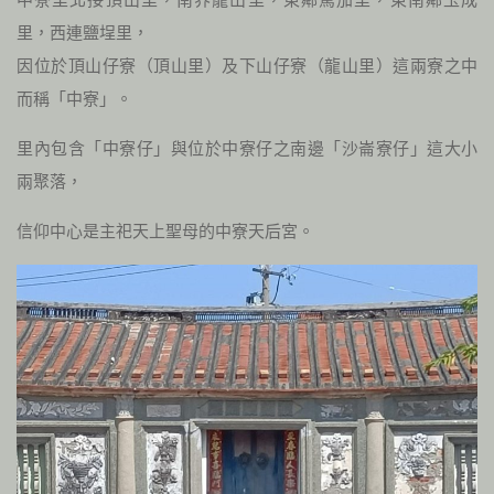
里，西連鹽埕里，
因位於頂山仔寮（頂山里）及下山仔寮（龍山里）這兩寮之中
而稱「中寮」。
里內包含「中寮仔」與位於中寮仔之南邊「沙崙寮仔」這大小
兩聚落，
信仰中心是主祀天上聖母的中寮天后宮。