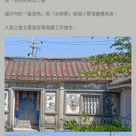
寮、金姓則源自七股
城仔內的「舊厝角」與「水師寮」兩個小聚落搬遷而來，
入居之後主要是從事漁鹽工作維生。