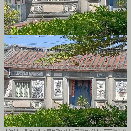
中寮里北接頂山里，南界龍山里，東鄰篤加里，東南鄰玉成