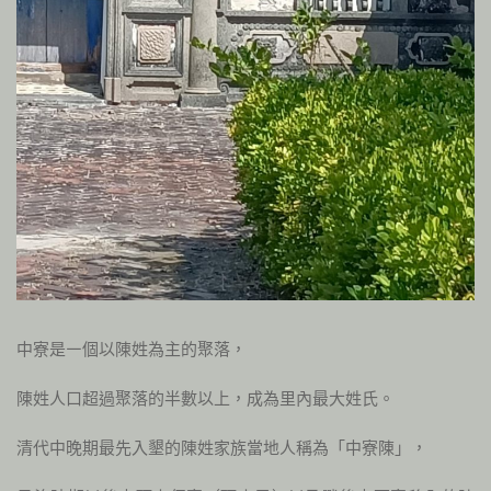
中寮是㇐個以陳姓為主的聚落，
陳姓人口超過聚落的半數以上，成為里內最大姓氏。
清代中晚期最先入墾的陳姓家族當地人稱為「中寮陳」，