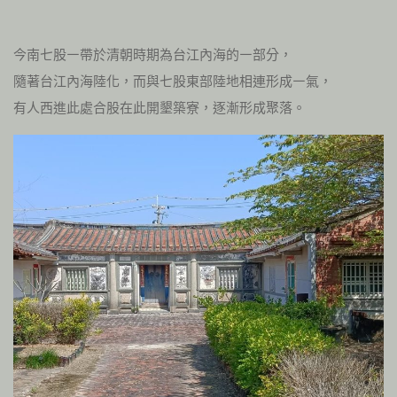
今南七股㇐帶於清朝時期為台江內海的㇐部分，
隨著台江內海陸化，而與七股東部陸地相連形成㇐氣，
有人西進此處合股在此開墾築寮，逐漸形成聚落。