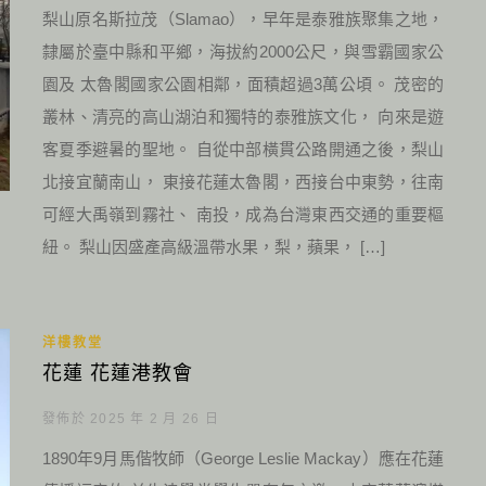
梨山原名斯拉茂（Slamao），早年是泰雅族聚集之地，
隸屬於臺中縣和平鄉，海拔約2000公尺，與雪霸國家公
園及 太魯閣國家公園相鄰，面積超過3萬公頃。 茂密的
叢林、清亮的高山湖泊和獨特的泰雅族文化， 向來是遊
客夏季避暑的聖地。 自從中部橫貫公路開通之後，梨山
北接宜蘭南山， 東接花蓮太魯閣，西接台中東勢，往南
可經大禹嶺到霧社、 南投，成為台灣東西交通的重要樞
紐。 梨山因盛產高級溫帶水果，梨，蘋果， […]
洋樓教堂
花蓮 花蓮港教會
發佈於 2025 年 2 月 26 日
1890年9月馬偕牧師（George Leslie Mackay）應在花蓮