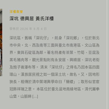
洋樓教堂
深坑 德興居 黃氏洋樓
發佈於 2026 年 8 月 4 日
深坑區，舊稱「深坑仔」，前身「深坑鄉」，位於新北
市中央，北、西及南等三面與臺北市南港區、文山區為
界，東與石碇區為鄰。著名特產有茶葉、竹筍、豆腐及
黑毛豬肉等，觀光景點則有永安居、興順居、深坑老街
及炮子崙瀑布等。 清末「深坑仔」之得名乃因本區四面
環山，漢族居民視之如一個深土坑，故名。又，因地形
狹長，相傳於清中葉堪輿學命曰「簪纓」；取形似官宦
冠飾祥瑞之意。 本區位於臺北盆地南緣地區，清代屬拳
山堡，山脈綿 […]