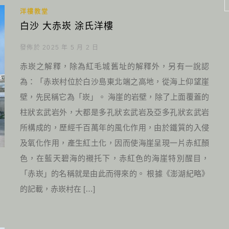
洋樓教堂
白沙 大赤崁 涂氏洋樓
發佈於 2025 年 5 月 2 日
赤崁之解釋，除為紅毛城舊址的解釋外，另有一說認
為：「赤崁村位於白沙島東北端之高地，從海上仰望崖
壁，先民稱它為「崁」。 海崖的岩壁，除了上面覆蓋的
柱狀玄武岩外，大都是多孔狀玄武岩及亞多孔狀玄武岩
所構成的，歷經千百萬年的風化作用，由於鐵質的入侵
及氧化作用，產生紅土化，因而使海崖呈現一片赤紅顏
色，在藍天碧海的襯托下，赤紅色的海崖特別醒目，
「赤崁」的名稱就是由此而得來的。 根據《澎湖紀略》
的記載，赤崁村在 […]