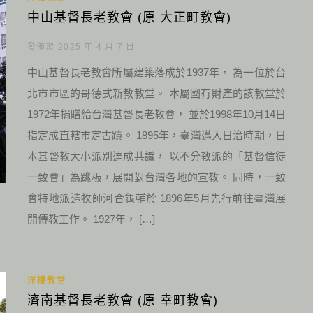
中山基督長老教會 (原 大正町教會)
發佈於 2025 年 4 月 7 日
中山基督長老教會所屬建築落成於1937年， 為一位於台
北市市區的哥德式新教教堂。 本屬國有財產的該教堂於
1972年捐贈給台灣基督長老教會， 並於1998年10月14日
指定成直轄市定古蹟。 1895年，臺灣邁入日治時期，日
本基督教大小派別達成共識， 以不分教派的「基督信徒
一致會」為跳板，展開對台灣各地的宣教。 同時，一致
會特地派遣牧師河合龜輔於 1896年5月先行前往臺灣展
開傳教工作。 1927年， […]
洋樓教堂
濟南基督長老教會 (原 幸町教會)