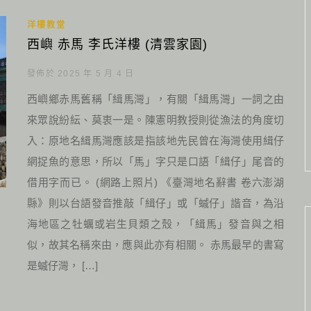
洋樓教堂
西嶼 赤馬 李氏洋樓 (清雲家園)
發佈於 2025 年 5 月 4 日
西嶼鄉赤馬舊稱「緝馬灣」，有關「緝馬灣」一詞之由
來眾說紛紜、莫衷一是。陳憲明教授則從漁法的角度切
入：原地名緝馬灣應該是指該地先民曾在海灣使用緝仔
網捉魚的意思，所以「馬」字只是口語「緝仔」尾音的
借用字而已。 (網路上照片) 《臺灣地名辭書 卷六澎湖
縣》則以台語發音推敲「緝仔」或「䗩仔」諧音，為沿
海地區之牡蠣或岩生貝類之殼，「緝馬」發音與之相
似，故其名稱來由，應與此亦有相關。 赤馬最早的書寫
是䗩仔灣， […]