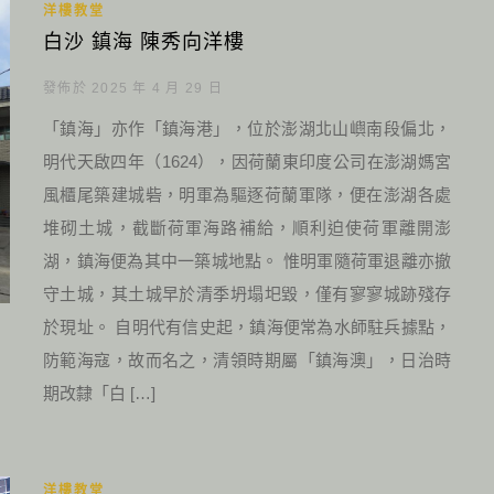
洋樓教堂
白沙 鎮海 陳秀向洋樓
發佈於 2025 年 4 月 29 日
「鎮海」亦作「鎮海港」，位於澎湖北山嶼南段偏北，
明代天啟四年（1624），因荷蘭東印度公司在澎湖媽宮
風櫃尾築建城砦，明軍為驅逐荷蘭軍隊，便在澎湖各處
堆砌土城，截斷荷軍海路補給，順利迫使荷軍離開澎
湖，鎮海便為其中一築城地點。 惟明軍隨荷軍退離亦撤
守土城，其土城早於清季坍塌圯毀，僅有寥寥城跡殘存
於現址。 自明代有信史起，鎮海便常為水師駐兵據點，
防範海寇，故而名之，清領時期屬「鎮海澳」，日治時
期改隸「白 […]
洋樓教堂